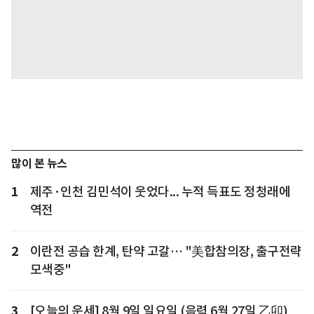
많이 본 뉴스
1
제주·인천 김민석이 웃었다... 누적 득표도 정청래에
역전
2
이란전 공습 한계, 탄약 고갈… "美합참의장, 출구전략
모색중"
3
[오늘의 운세] 8월 9일 일요일 (음력 6월 27일 乙卯)