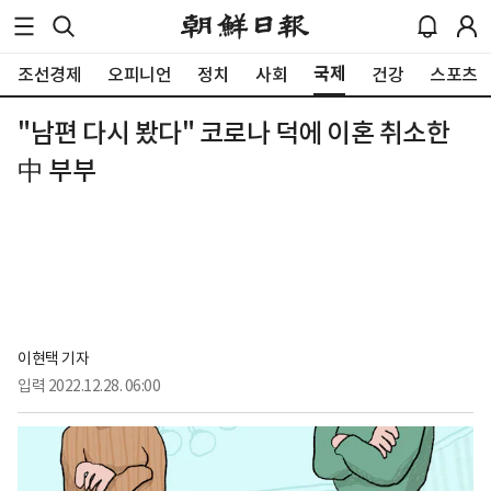
국제
조선경제
오피니언
정치
사회
건강
스포츠
"남편 다시 봤다" 코로나 덕에 이혼 취소한
中 부부
이현택 기자
입력
2022.12.28. 06:00