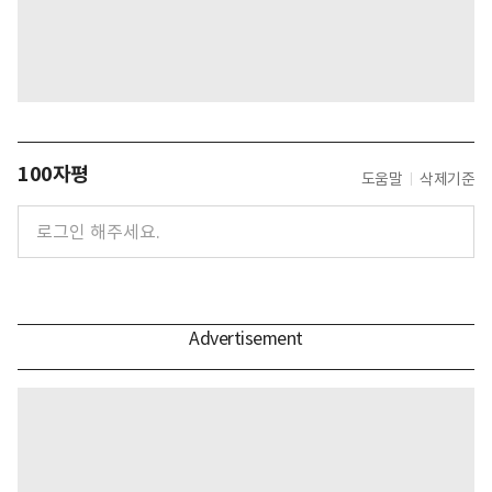
100자평
도움말
삭제기준