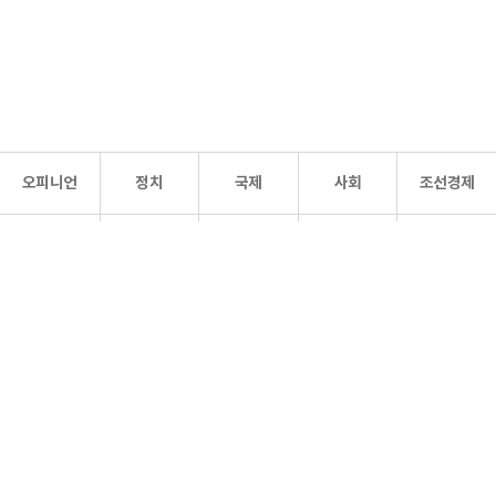
오피니언
정치
국제
사회
조선경제
문화·
조선
스포츠
건강
조선몰
연예
리더스
조선일보 공식 SNS
개인정보처리방침
사이트맵
Copyright 조선일보 All rights reserved. 무단 전재 및 재배포 금지.