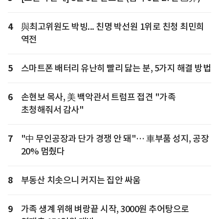
4
與최고위원도 박빙... 친명 박선원 1위로 친청 최민희
역전
5
스마트폰 배터리 유난히 빨리 닳는 분, 5가지 해결 방법
6
손현보 목사, 美 백악관서 트럼프 접견 "가족
초청해줘서 감사"
7
"中 무인공장과 단가 경쟁 안 돼"… 車부품 성지, 공장
20% 멈췄다
8
부동산 치솟으니 커지는 집안 싸움
9
가족 생계 위해 벼랑끝 시작, 3000원 추어탕으로