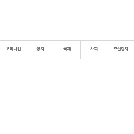
오피니언
정치
국제
사회
조선경제
문화·
조선
스포츠
건강
조선몰
연예
리더스
조선일보 공식 SNS
개인정보처리방침
사이트맵
Copyright 조선일보 All rights reserved. 무단 전재 및 재배포 금지.