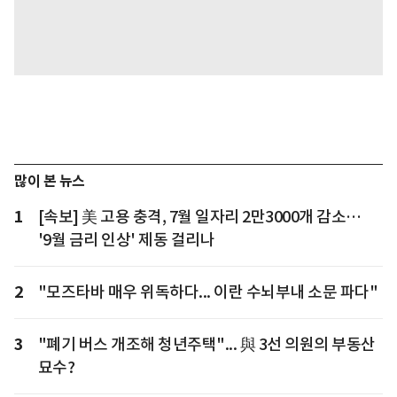
많이 본 뉴스
1
[속보] 美 고용 충격, 7월 일자리 2만3000개 감소…
'9월 금리 인상' 제동 걸리나
2
"모즈타바 매우 위독하다... 이란 수뇌부내 소문 파다"
3
"폐기 버스 개조해 청년주택"... 與 3선 의원의 부동산
묘수?