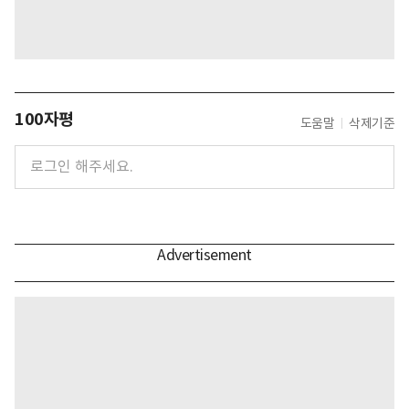
100자평
도움말
삭제기준