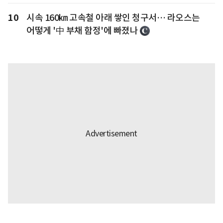
10
시속 160㎞ 고속철 아래 쌓인 청구서… 라오스는
어떻게 '中 부채 함정'에 빠졌나