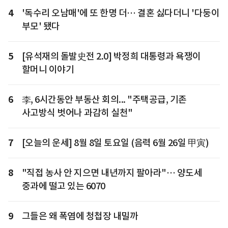
4
'독수리 오남매'에 또 한명 더… 결혼 싫다더니 '다둥이
부모' 됐다
5
[유석재의 돌발史전 2.0] 박정희 대통령과 욕쟁이
할머니 이야기
6
李, 6시간동안 부동산 회의... "주택공급, 기존
사고방식 벗어나 과감히 실천"
7
[오늘의 운세] 8월 8일 토요일 (음력 6월 26일 甲寅)
8
"직접 농사 안 지으면 내년까지 팔아라"… 양도세
중과에 떨고 있는 6070
9
그들은 왜 폭염에 청첩장 내밀까