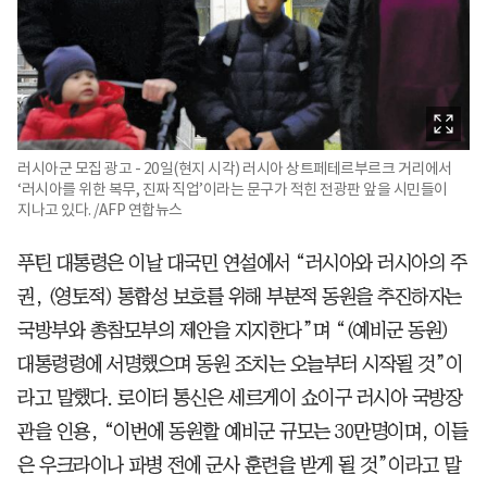
러시아군 모집 광고 - 20일(현지 시각) 러시아 상트페테르부르크 거리에서
‘러시아를 위한 복무, 진짜 직업’이라는 문구가 적힌 전광판 앞을 시민들이
지나고 있다. /AFP 연합뉴스
푸틴 대통령은 이날 대국민 연설에서 “러시아와 러시아의 주
권, (영토적) 통합성 보호를 위해 부분적 동원을 추진하자는
국방부와 총참모부의 제안을 지지한다”며 “(예비군 동원)
대통령령에 서명했으며 동원 조치는 오늘부터 시작될 것”이
라고 말했다. 로이터 통신은 세르게이 쇼이구 러시아 국방장
관을 인용, “이번에 동원할 예비군 규모는 30만명이며, 이들
은 우크라이나 파병 전에 군사 훈련을 받게 될 것”이라고 말