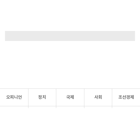
오피니언
정치
국제
사회
조선경제
문화·
조선
스포츠
건강
조선몰
연예
리더스
조선일보 공식 SNS