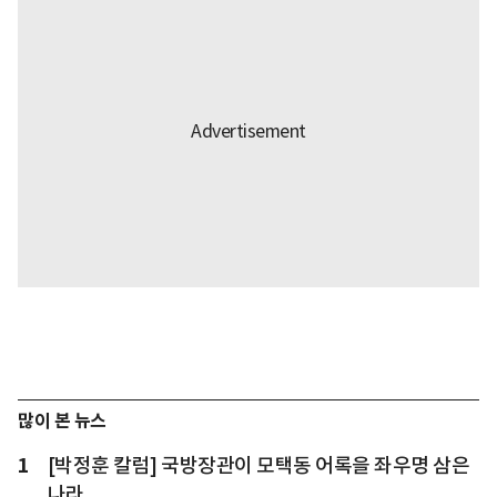
많이 본 뉴스
1
[박정훈 칼럼] 국방장관이 모택동 어록을 좌우명 삼은
나라