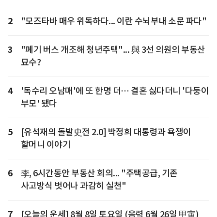
2
"모즈타바 매우 위독하다... 이란 수뇌부내 소문 파다"
3
"폐기 버스 개조해 청년주택"... 與 3선 의원의 부동산
묘수?
4
'독수리 오남매'에 또 한명 더… 결혼 싫다더니 '다둥이
부모' 됐다
5
[유석재의 돌발史전 2.0] 박정희 대통령과 욕쟁이
할머니 이야기
6
李, 6시간동안 부동산 회의... "주택공급, 기존
사고방식 벗어나 과감히 실천"
7
[오늘의 운세] 8월 8일 토요일 (음력 6월 26일 甲寅)