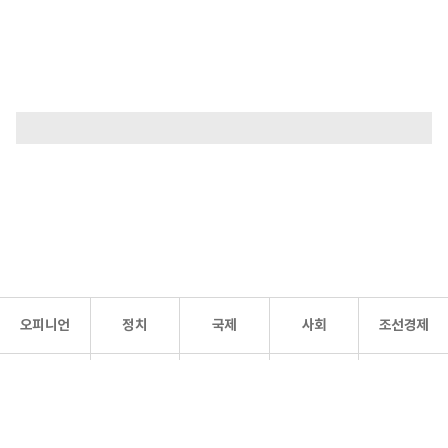
오피니언
정치
국제
사회
조선경제
문화·
조선
스포츠
건강
조선몰
연예
리더스