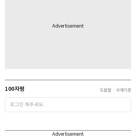
100자평
도움말
삭제기준