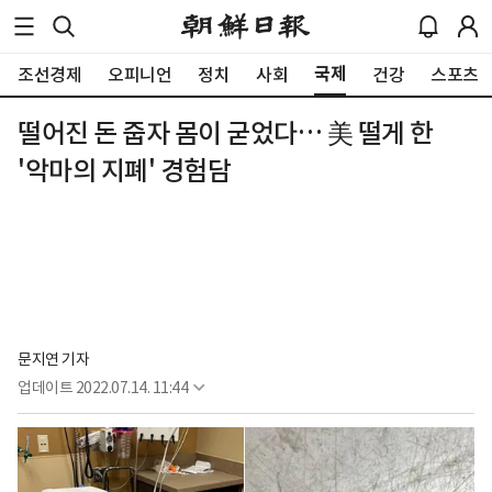
국제
조선경제
오피니언
정치
사회
건강
스포츠
떨어진 돈 줍자 몸이 굳었다… 美 떨게 한
'악마의 지폐' 경험담
문지연 기자
업데이트
2022.07.14. 11:44