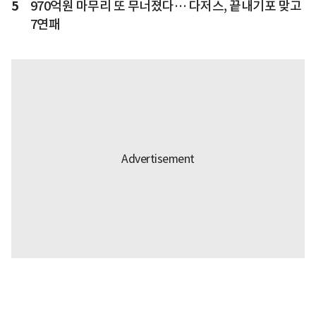
5
970억원 마무리 또 무너졌다… 다저스, 끝내기포 맞고
7연패