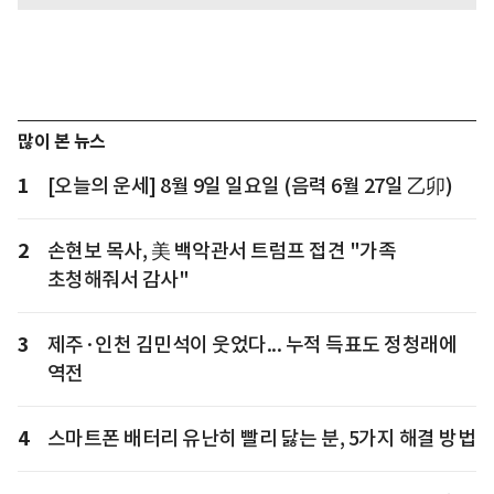
많이 본 뉴스
1
[오늘의 운세] 8월 9일 일요일 (음력 6월 27일 乙卯)
2
손현보 목사, 美 백악관서 트럼프 접견 "가족
초청해줘서 감사"
3
제주·인천 김민석이 웃었다... 누적 득표도 정청래에
역전
4
스마트폰 배터리 유난히 빨리 닳는 분, 5가지 해결 방법