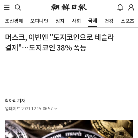
국제
조선경제
오피니언
정치
사회
건강
스포츠
머스크, 이번엔 "도지코인으로 테슬라
결제"…도지코인 38% 폭등
최아리 기자
업데이트
2021.12.15. 06:57