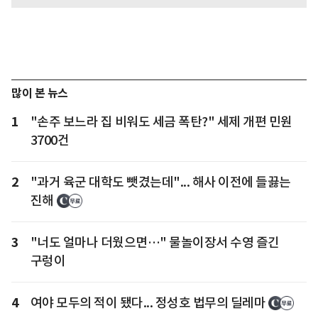
많이 본 뉴스
1
"손주 보느라 집 비워도 세금 폭탄?" 세제 개편 민원
3700건
2
"과거 육군 대학도 뺏겼는데"... 해사 이전에 들끓는
진해
3
"너도 얼마나 더웠으면…" 물놀이장서 수영 즐긴
구렁이
4
여야 모두의 적이 됐다... 정성호 법무의 딜레마