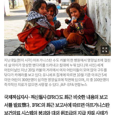
지난 8일(현지 시각) 아프가니스탄 수도 카불의 한 병원에서 영양실조에 걸린
네 살 아이가 앙상한 맨다리를 드러내고 침대에 누워 있다.(위 사진) 세계
어린이날인 지난 20일 카불의 거리에서 여자 어린이들이 모여 앉아 구두를
닦다가 카메라를 보고 있다. 유니세프 집계에 따르면 10월 기준 아프간 5세
미만 어린이 300만명이 심각한 영양실조에 직면해 있으며, 이 중 100만명이
즉각적인 치료가 없으면 사망할 수 있다. /AP·EPA 연합뉴스
국제적십자사·적신월사(IFRC)도 최근 비슷한 내용의 보고
서를 발표했다. IFRC의 최근 보고서에 따르면 아프가니스탄
보건의료 시스템의 붕괴와 대외 원조금의 지급 차질 사태가