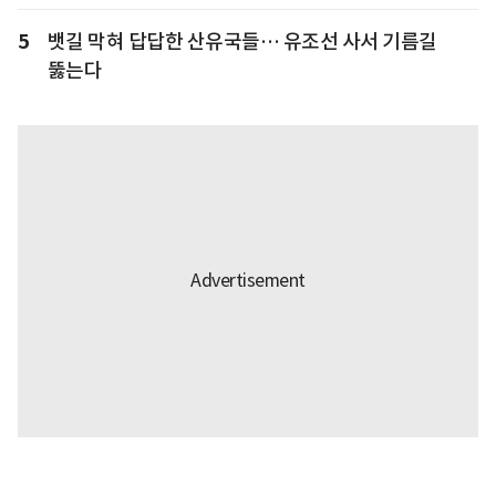
5
뱃길 막혀 답답한 산유국들… 유조선 사서 기름길
뚫는다