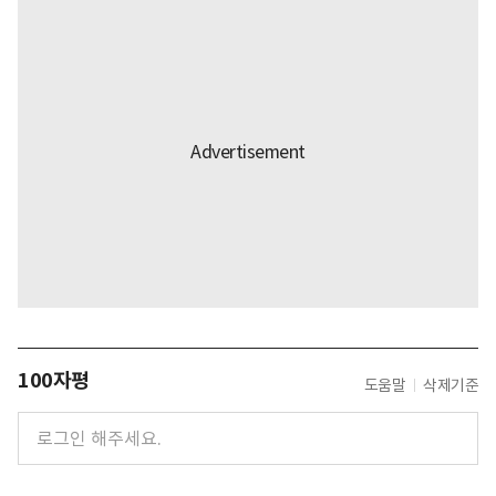
100자평
도움말
삭제기준