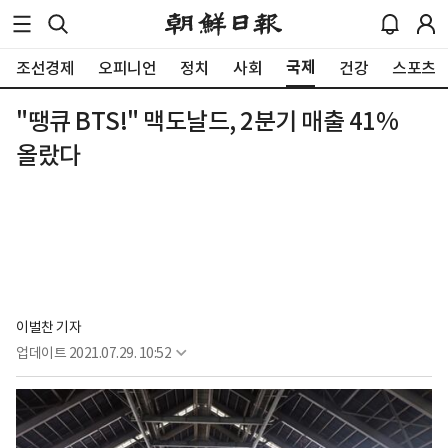
국제
조선경제
오피니언
정치
사회
건강
스포츠
"땡큐 BTS!" 맥도날드, 2분기 매출 41%
올랐다
이벌찬 기자
업데이트
2021.07.29. 10:52