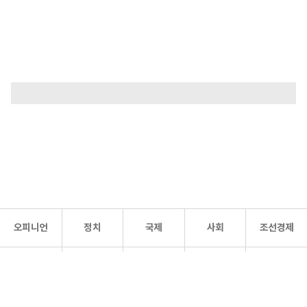
오피니언
정치
국제
사회
조선경제
문화·
조선
스포츠
건강
조선몰
연예
리더스