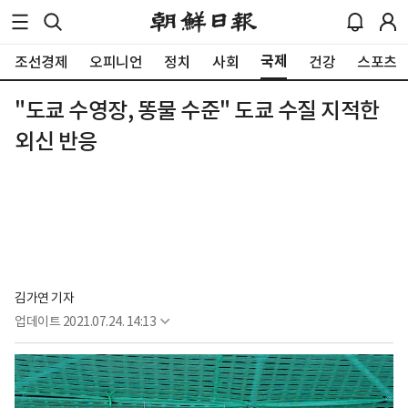
국제
조선경제
오피니언
정치
사회
건강
스포츠
"도쿄 수영장, 똥물 수준" 도쿄 수질 지적한
외신 반응
김가연 기자
업데이트
2021.07.24. 14:13