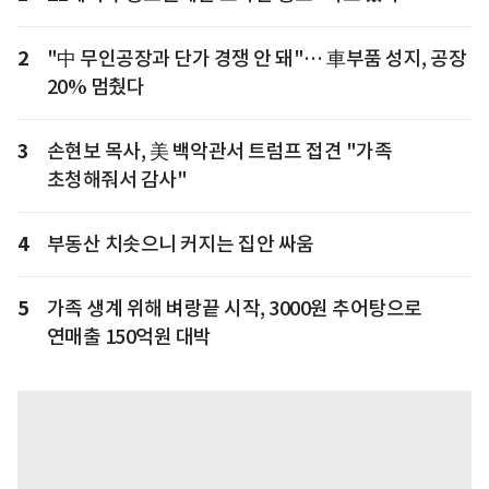
2
"中 무인공장과 단가 경쟁 안 돼"… 車부품 성지, 공장
20% 멈췄다
3
손현보 목사, 美 백악관서 트럼프 접견 "가족
초청해줘서 감사"
4
부동산 치솟으니 커지는 집안 싸움
5
가족 생계 위해 벼랑끝 시작, 3000원 추어탕으로
연매출 150억원 대박