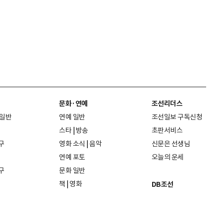
문화·연예
조선리더스
 일반
연예 일반
조선일보 구독신청
스타
|
방송
초판서비스
구
영화 소식
|
음악
신문은 선생님
연예 포토
오늘의 운세
구
문화 일반
책
|
영화
DB조선
음악
|
공연
지면 PDF보기
미술·전시
인물검색