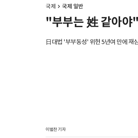
국제
국제 일반
"부부는 姓 같아야
日대법 '부부동성' 위헌 5년여 만에 재
이벌찬 기자