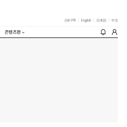
신문구독
|
English
|
日本語
|
中文
콘텐츠판