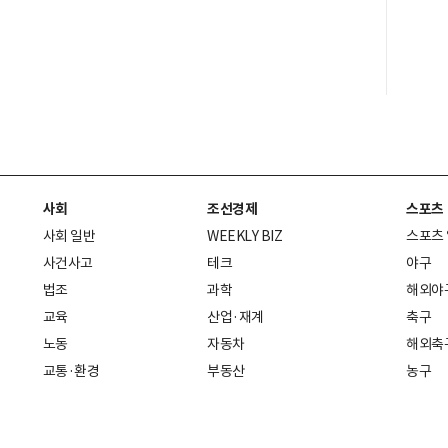
사회
조선경제
스포츠
사회 일반
WEEKLY BIZ
스포츠
사건사고
테크
야구
법조
과학
해외야
교육
산업·재계
축구
노동
자동차
해외축
교통·환경
부동산
농구
복지·의료
생활경제
배구
취업
중기·벤처
골프