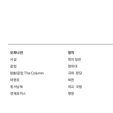
오피니언
정치
사설
정치 일반
칼럼
청와대
朝鮮칼럼 The Column
국회·정당
태평로
북한
동서남북
외교·국방
경제포커스
행정
만물상
에스프레소
국제