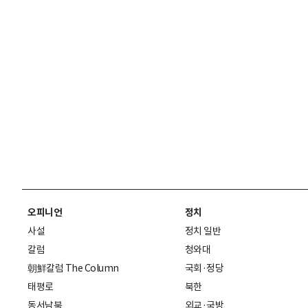
오피니언
정치
사설
정치 일반
칼럼
청와대
朝鮮칼럼 The Column
국회·정당
태평로
북한
동서남북
외교·국방