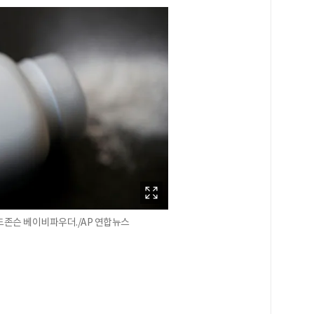
앤드존슨 베이비파우더./AP 연합뉴스