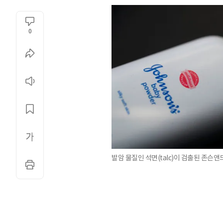
0
발암 물질인 석면(talc)이 검출된 존슨