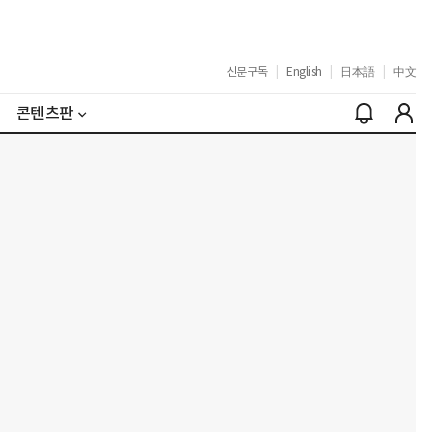
신문구독
|
English
|
日本語
|
中文
콘텐츠판