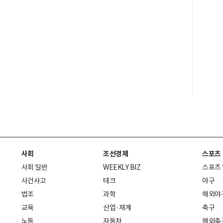
사회
조선경제
스포츠
사회 일반
WEEKLY BIZ
스포츠
사건사고
테크
야구
법조
과학
해외야
교육
산업·재계
축구
노동
자동차
해외축