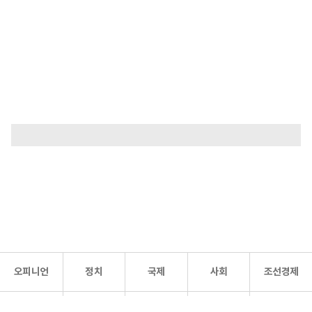
오피니언
정치
국제
사회
조선경제
문화·
조선
스포츠
건강
조선몰