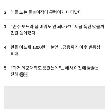
2
애들 노는 물놀이장에 구렁이가 나타났다
3
"손주 보느라 집 비워도 안 되나요?" 세금 폭탄 맞을까
민원 쏟아졌다
4
환율 어느새 1300원대 눈앞... 금융위기 이후 변동성
최대
5
"과거 육군대학도 뺏겼는데"... 해사 이전에 들끓는
진해