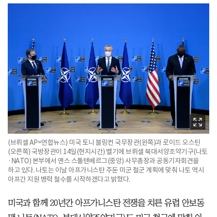
(브뤼셀 AP=연합뉴스) 미국 토니 블링컨 국무장관(왼쪽)과 로이드 오스틴
(오른쪽) 국방장관이 14일(현지시간) 벨기에 브뤼셀 북대서양조약기구(나토
·NATO) 본부에서 옌스 스톨텐베르그(중앙) 사무총장과 공동기자회견을
하고 있다. 나토는 이날 아프가니스탄 주둔 미군 철군 계획에 맞춰 나토 역시
아프간 지원 병력 철수를 시작하겠다고 밝혔다.
미국과 함께 20년간 아프가니스탄 전쟁을 치른 유럽 안보동