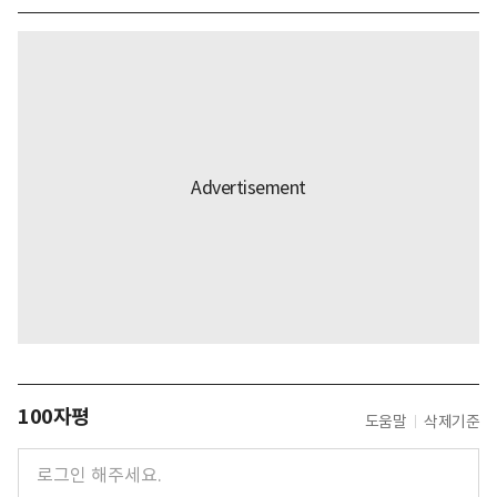
100자평
도움말
삭제기준