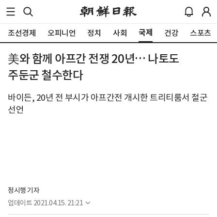
국제
조선경제
오피니언
정치
사회
건강
스포츠
美와 함께 아프간 전쟁 20년… 나토도
주둔군 철수한다
바이든, 20년 전 부시가 아프간전 개시한 트리티룸서 철군
선언
정시행 기자
업데이트
2021.04.15. 21:21