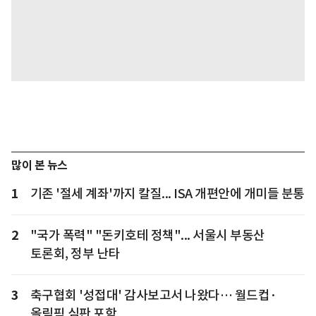
많이 본 뉴스
1
기존 '절세 계좌'까지 칼질... ISA 개편안에 개미들 분통
2
"국가 폭력" "돈키호테 정책"... 서울시 부동산
토론회, 정부 난타
3
축구협회 '성접대' 감사보고서 나왔다… 월드컵·
올림픽 심판 포함