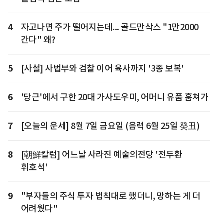
4
자고나면 주가 떨어지는데... 골드만삭스 "1만2000
간다" 왜?
5
[사설] 사법부와 검찰 이어 육사까지 '3종 보복'
6
'당근'에서 구한 20대 가사도우미, 어머니 유품 훔쳐가
7
[오늘의 운세] 8월 7일 금요일 (음력 6월 25일 癸丑)
8
[朝鮮칼럼] 어느날 사라진 예술의전당 '전두환
휘호석'
9
"부자들의 주식 투자 법칙대로 했더니, 망하는 게 더
어려웠다"