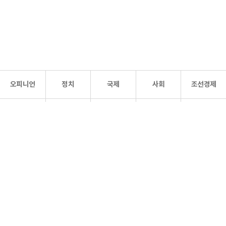
오피니언
정치
국제
사회
조선경제
문화·
조선
스포츠
건강
조선몰
연예
리더스
조선일보 공식 SNS
개인정보처리방침
사이트맵
Copyright 조선일보 All rights reserved. 무단 전재 및 재배포 금지.