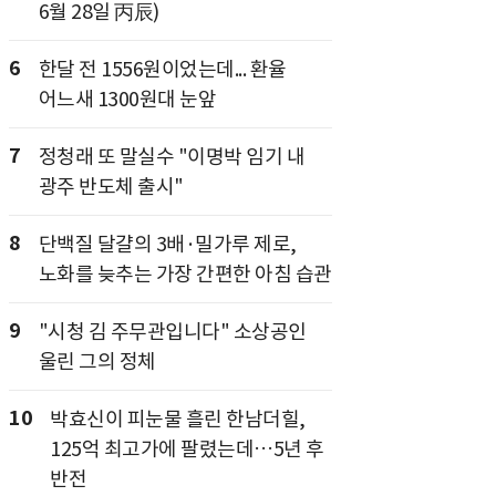
6월 28일 丙辰)
6
한달 전 1556원이었는데... 환율
어느새 1300원대 눈앞
7
정청래 또 말실수 "이명박 임기 내
광주 반도체 출시"
8
단백질 달걀의 3배·밀가루 제로,
노화를 늦추는 가장 간편한 아침 습관
9
"시청 김 주무관입니다" 소상공인
울린 그의 정체
10
박효신이 피눈물 흘린 한남더힐,
125억 최고가에 팔렸는데…5년 후
반전