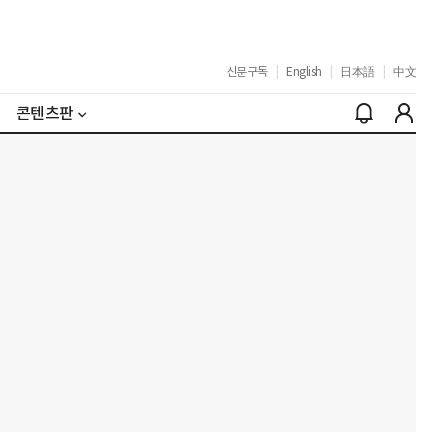
신문구독
|
English
|
日本語
|
中文
콘텐츠판