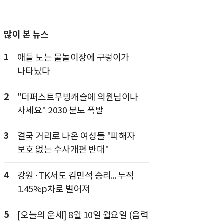
많이 본 뉴스
1
애들 노는 물놀이장에 구렁이가
나타났다
2
"더퍼스트무빙캐슬에 의원님이나
사세요" 2030 분노 폭발
3
결국 거리로 나온 여성들 "피해자
보호 없는 수사개편 반대"
4
강원·TK서도 김민석 승리... 누적
1.45%p차로 벌어져
5
[오늘의 운세] 8월 10일 월요일 (음력