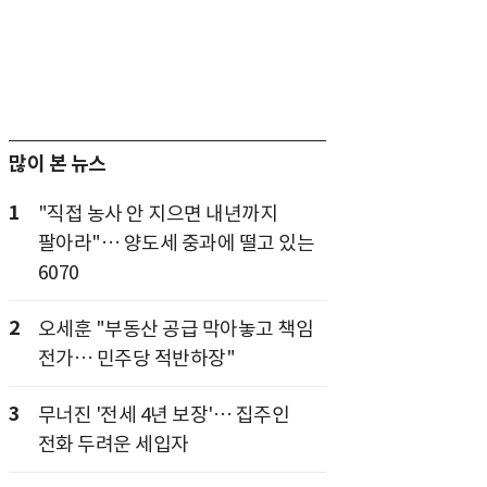
많이 본 뉴스
1
"직접 농사 안 지으면 내년까지
팔아라"… 양도세 중과에 떨고 있는
6070
2
오세훈 "부동산 공급 막아놓고 책임
전가… 민주당 적반하장"
3
무너진 '전세 4년 보장'… 집주인
전화 두려운 세입자