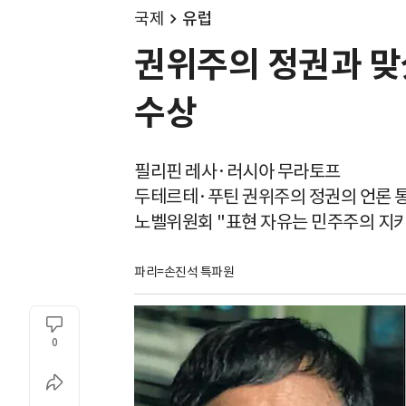
국제
유럽
권위주의 정권과 맞
수상
필리핀 레사·러시아 무라토프
두테르테·푸틴 권위주의 정권의 언론 
노벨위원회 "표현 자유는 민주주의 지키
파리=손진석 특파원
0