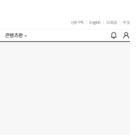
신문구독
|
English
|
日本語
|
中文
콘텐츠판