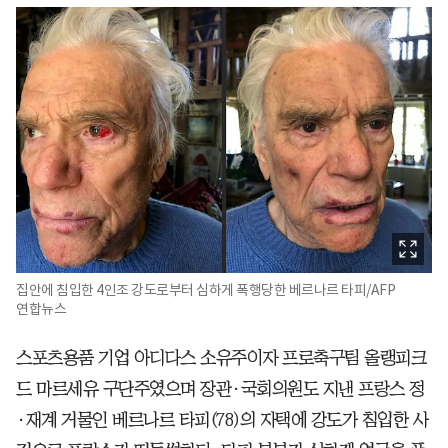
집안에 침입한 4인조 강도로부터 심하게 폭행당한 베르나르 타피/AFP
연합뉴스
스포츠용품 기업 아디다스 소유주이자 프로축구팀 올랭피크
드 마르세유 구단주였으며 장관·국회의원도 지낸 프랑스 정
·재계 거물인 베르나르 타피(78)의 자택에 강도가 침입한 사