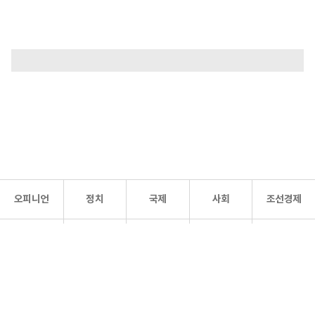
오피니언
정치
국제
사회
조선경제
문화·
조선
스포츠
건강
조선몰
연예
리더스
조선일보 공식 SNS