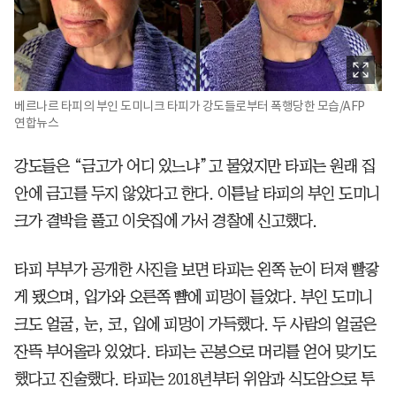
베르나르 타피의 부인 도미니크 타피가 강도들로부터 폭행당한 모습/AFP
연합뉴스
강도들은 “금고가 어디 있느냐”고 물었지만 타피는 원래 집
안에 금고를 두지 않았다고 한다. 이튿날 타피의 부인 도미니
크가 결박을 풀고 이웃집에 가서 경찰에 신고했다.
타피 부부가 공개한 사진을 보면 타피는 왼쪽 눈이 터져 빨갛
게 됐으며, 입가와 오른쪽 뺨에 피멍이 들었다. 부인 도미니
크도 얼굴, 눈, 코, 입에 피멍이 가득했다. 두 사람의 얼굴은
잔뜩 부어올라 있었다. 타피는 곤봉으로 머리를 얻어 맞기도
했다고 진술했다. 타피는 2018년부터 위암과 식도암으로 투