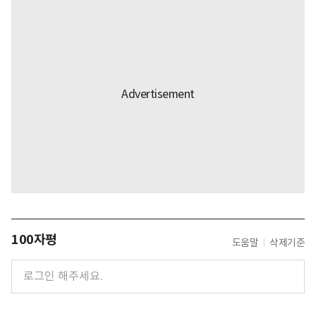
100자평
도움말
삭제기준