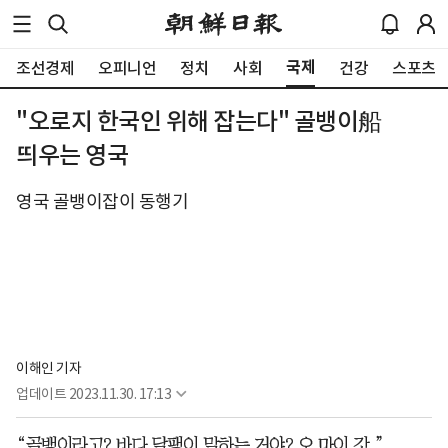
국제
조선경제
오피니언
정치
사회
건강
스포츠
"오로지 한국인 위해 잡는다" 골뱅이船
띄우는 영국
영국 골뱅이잡이 동행기
이해인 기자
업데이트
2023.11.30. 17:13
“골뱅이라고? 바다 달팽이 말하는 거야? 오 마이 갓.”