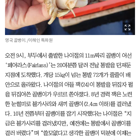
영국 골뱅이. /이해인 특파원
오전 9시, 부두에서 출발한 나이절의 11m짜리 골뱅이 어선
‘페어라스(Fairlass)’는 20여분쯤 달려 전날 통발을 던져둔
지점에 도착했다. 개당 15㎏이 넘는 통발 72개가 줄줄이 배
안으로 올라왔다. 나이절의 아들 잭(24)이 통발을 뒤집자 펄
을 뒤집어쓴 골뱅이가 우르르 쏟아졌다. 8년 경력 잭은 노련
한 눈썰미로 불가사리와 새끼 골뱅이(2.4㎝ 이하)를 걸러냈
다. 10년 전쯤부터 골뱅이를 잡기 시작했다는 나이절은 “지
금은 불가사리를 걸러냈지만, 예전에는 통발에서 골뱅이를
걸러 버렸다”며 “쓸모없다고 생각한 골뱅이 덕분에 이제는