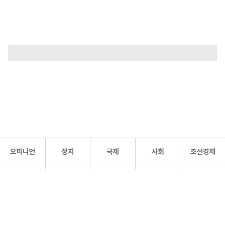
오피니언
정치
국제
사회
조선경제
문화·
조선
스포츠
건강
조선몰
연예
리더스
조선일보 공식 SNS