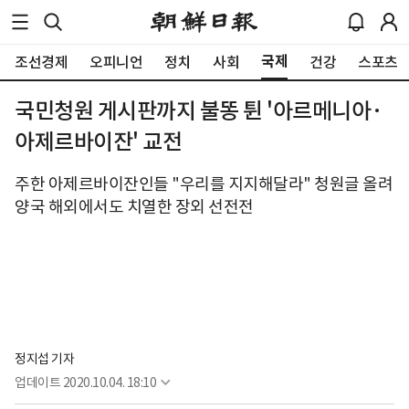
국제
조선경제
오피니언
정치
사회
건강
스포츠
국민청원 게시판까지 불똥 튄 '아르메니아·
아제르바이잔' 교전
주한 아제르바이잔인들 "우리를 지지해달라" 청원글 올려
양국 해외에서도 치열한 장외 선전전
정지섭 기자
업데이트
2020.10.04. 18:10