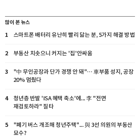
많이 본 뉴스
1
스마트폰 배터리 유난히 빨리 닳는 분, 5가지 해결 방법
2
부동산 치솟으니 커지는 '집'안싸움
3
"中 무인공장과 단가 경쟁 안 돼"… 車부품 성지, 공장
20% 멈췄다
4
청년층 반발 'ISA 혜택 축소'에... 李 "전면
재검토하라" 질타
5
"폐기 버스 개조해 청년주택"... 與 3선 의원의 부동산
묘수?