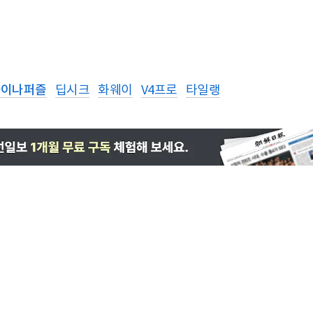
차이나퍼즐
딥시크
화웨이
V4프로
타일랭