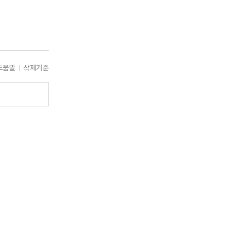
도움말
삭제기준