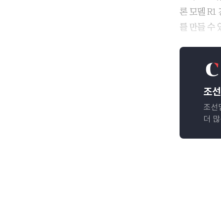
론 모델 R1
를 만들 수
조선
조선
더 