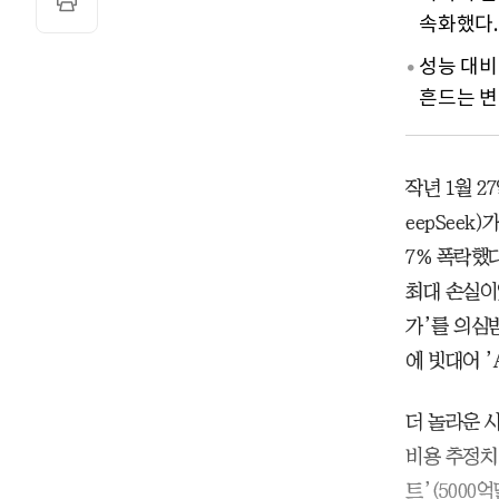
속화했다.
성능 대비
흔드는 변
작년 1월 2
eepSeek
7% 폭락했다
최대 손실이
가’를 의심
에 빗대어 ’
더 놀라운 사
비용 추정치(
트’(500