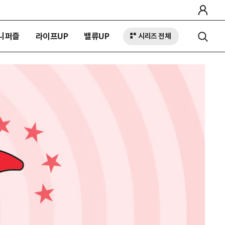
니퍼즐
라이프UP
밸류UP
시리즈 전체