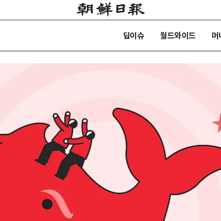
딥이슈
월드와이드
머