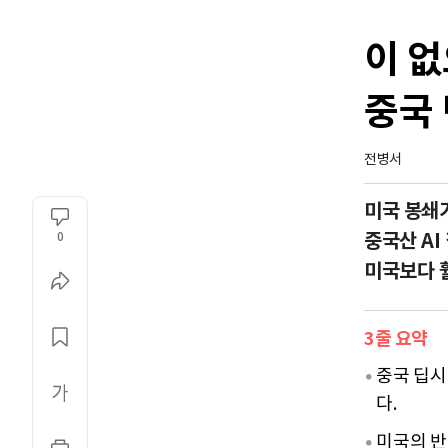
이 
중국
전병서
미국 봉쇄가
중국산 AI
0
미국보다 
3줄 요약
중국 딥시
다.
미국의 반