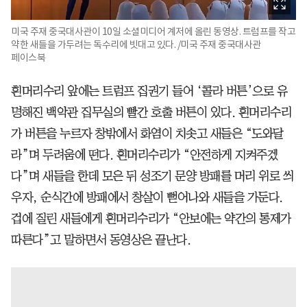
미국 주재 중국대사관이 10일 소셜미디어 계저에 올린 동영상. 트럼프를 작고
약한 새들을 가두려는 독수리에 빗대고 있다. /미국 주재 중국대사관
페이스북
흰머리수리 앞에는 트럼프 집권기 들어 ‘콜라 버튼’으로 유
명해진 백악관 집무실의 빨간 호출 버튼이 있다. 흰머리수리
가 버튼을 누르자 창밖에서 화염이 치솟고 새들은 “도와달
라”며 두려움에 떤다. 흰머리수리가 “안전하게 지켜주겠
다”며 새들을 한데 모은 뒤 성조기 문양 방패를 머리 위로 씌
우자, 순식간에 방패에서 창살이 뻗어나와 새들을 가둔다.
겁에 질린 새들에게 흰머리수리가 “안보에는 약간의 통제가
따른다”고 말하면서 동영상은 끝난다.