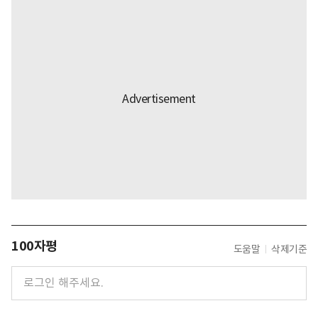
100자평
도움말
삭제기준