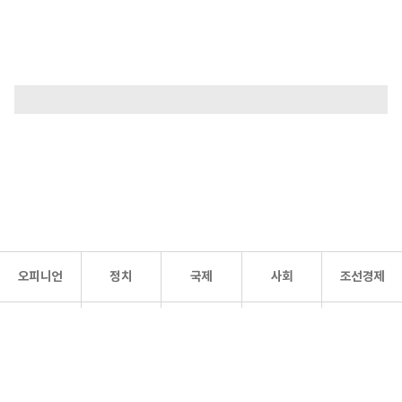
오피니언
정치
국제
사회
조선경제
문화·
조선
스포츠
건강
조선몰
연예
리더스
조선일보 공식 SNS