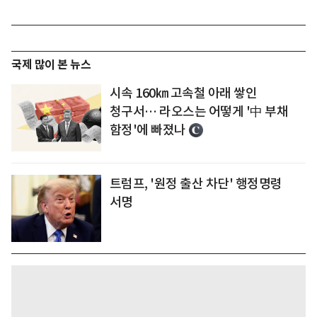
국제 많이 본 뉴스
시속 160㎞ 고속철 아래 쌓인
청구서… 라오스는 어떻게 '中 부채
함정'에 빠졌나
트럼프, '원정 출산 차단' 행정명령
서명