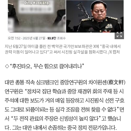
지난 6월27일 마이클 플린 전 백악관 국가안보보좌관은 X에 "중국 내에서
권력 이동이 일어나고 있다"고 써서 시진핑 실각설을 점화시켰다. /X 캡처
◇“후진타오, 무슨 힘으로 끌어내리나”
대만 총통 직속 싱크탱크인 중앙연구원의 차이원센(蔡文軒)
연구원은 “정치국 집단 학습과 중앙 재경위 회의 주재 등 시
주석에 대한 보도가 거의 매일 등장하고 시진핑식 선전 구호
도 그대로 되풀이되는 등 실각 조짐을 전혀 찾을 수 없다”면
서 “두 전직 관료의 주장은 신빙성이 높지 않다”고 했습니
다. 그는 대만 내에서 손꼽히는 중국 정치 전문가입니다.