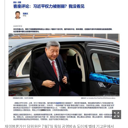
재미평론가인 덩위원은 7월7일 독일 공영방송 도이체 벨레 기고문에서