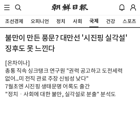
국제
조선경제
오피니언
정치
사회
건강
스포츠
불만이 만든 풍문? 대만선 '시진핑 실각설'
징후도 못 느낀다
[온차이나]
총통 직속 싱크탱크 연구원 "권력 공고하고 도전세력
없어...미 전직 관료 주장 신빙성 낮다"
7월초엔 시진핑 생태문명 어록도 출간
"정치ㆍ사회에 대한 불만, 실각설로 분출" 분석도