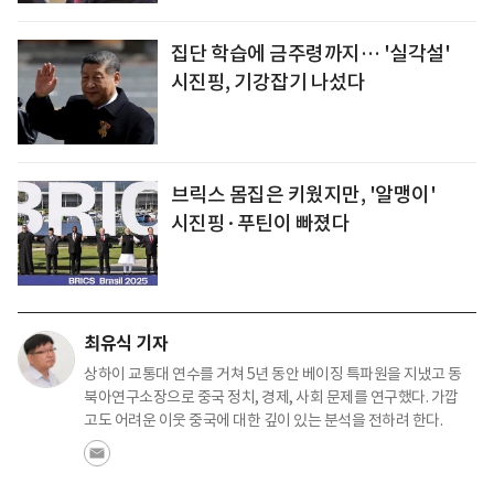
집단 학습에 금주령까지… '실각설'
시진핑, 기강잡기 나섰다
브릭스 몸집은 키웠지만, '알맹이'
시진핑·푸틴이 빠졌다
최유식 기자
상하이 교통대 연수를 거쳐 5년 동안 베이징 특파원을 지냈고 동
북아연구소장으로 중국 정치, 경제, 사회 문제를 연구했다. 가깝
고도 어려운 이웃 중국에 대한 깊이 있는 분석을 전하려 한다.