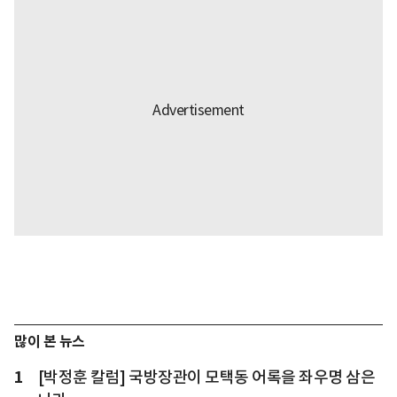
많이 본 뉴스
1
[박정훈 칼럼] 국방장관이 모택동 어록을 좌우명 삼은