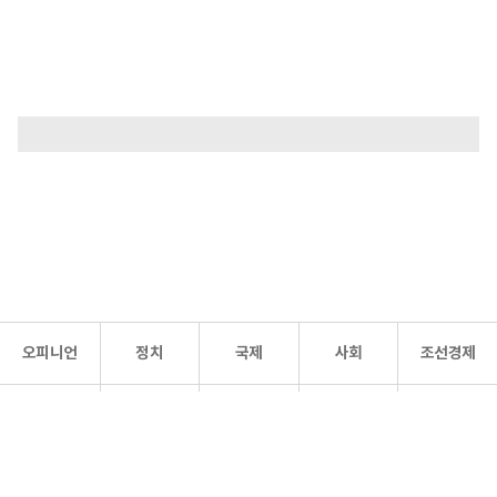
오피니언
정치
국제
사회
조선경제
문화·
조선
스포츠
건강
조선몰
연예
리더스
조선일보 공식 SNS