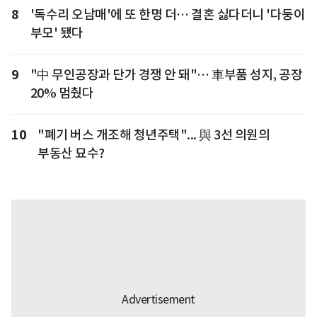
8
'독수리 오남매'에 또 한명 더… 결혼 싫다더니 '다둥이
부모' 됐다
9
"中 무인공장과 단가 경쟁 안 돼"… 車부품 성지, 공장
20% 멈췄다
10
"폐기 버스 개조해 청년주택"... 與 3선 의원의
부동산 묘수?