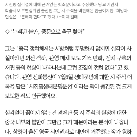
시진핑 실각설에 대해 근거없는 헛소문이라고 주장했다. 당교 기관지
학습시보 부편집위원 출신인 그는 시 주석을 비판해온 인물이지만 "희망과
현실은 구분해야 한다"고 했다. /도이체 벨레
◇“누적된 불만, 풍문으로 출구 찾아”
그는 “중국 정치체제는 서방처럼 투명하지 않지만 실각이 사
실이라면 의전 격하, 관영 매체 보도 기조 변화, 정치 구호의
재편 등의 현상이 나타나는데 그런 조짐이 전혀 없다”고 했
습니다. 관영 신화통신이 7월6일 생태문명에 대한 시 주석 어
록을 담은 ‘시진핑생태문명문선’이라는 책이 출간된 걸 크게
보도한 점도 언급했어요.
실각설이 끊이지 않는 건 경제난 등 시 주석의 실정에 대한
중국 내부의 불만이 그만큼 크기 때문이라는 분석이 나옵니
다. 상하이 출신 영국 시민권자로 대만에 거주하는 작가 왕하