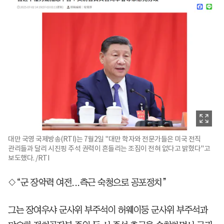
대만 국영 국제방송(RTI)는 7월2일 "대만 학자와 전문가들은 미국 전직
관리들과 달리 시진핑 주석 권력이 흔들리는 조짐이 전혀 없다고 밝혔다"고
보도했다. /RTI
◇“군 장악력 여전...측근 숙청으로 공포정치”
그는 장여우샤 군사위 부주석이 허웨이둥 군사위 부주석과