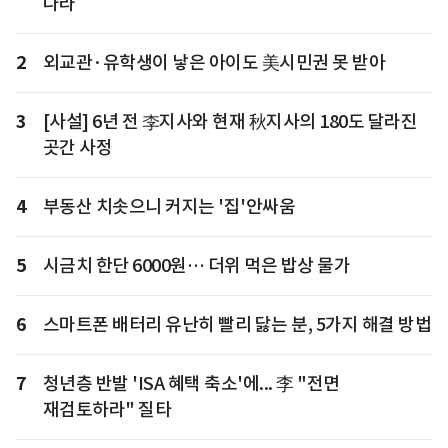
나라
2
외교관·유학생이 낳은 아이도 美시민권 못 받아
3
[사설] 6년 전 李지사와 현재 秋지사의 180도 달라진
곳간 사정
4
부동산 치솟으니 커지는 '집'안싸움
5
시금치 한단 6000원… 더위 먹은 밥상 물가
6
스마트폰 배터리 유난히 빨리 닳는 분, 5가지 해결 방법
7
청년층 반발 'ISA 혜택 축소'에... 李 "전면
재검토하라" 질타