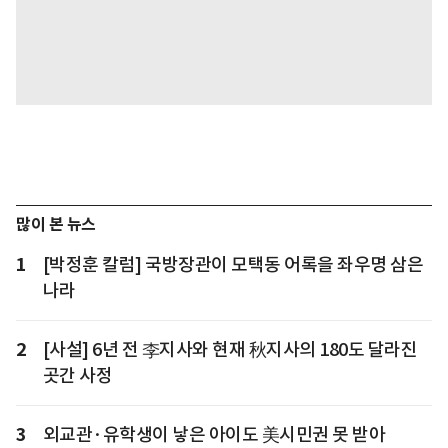
많이 본 뉴스
1
[박정훈 칼럼] 국방장관이 모택동 어록을 좌우명 삼은
나라
2
[사설] 6년 전 李지사와 현재 秋지사의 180도 달라진
곳간 사정
3
외교관·유학생이 낳은 아이도 美시민권 못 받아