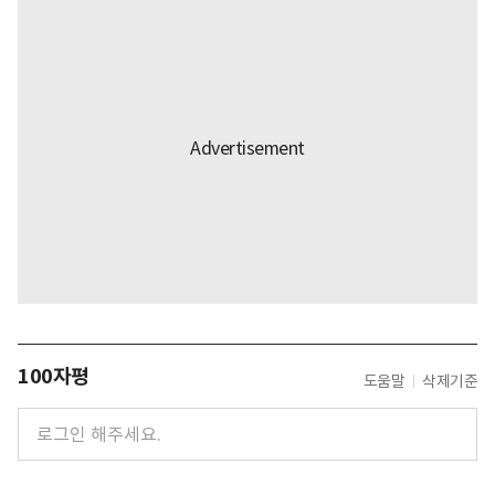
100자평
도움말
삭제기준