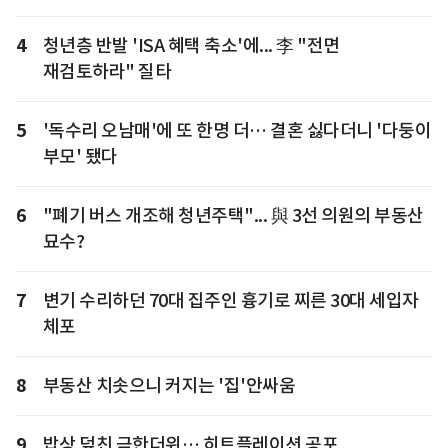
4
청년층 반발 'ISA 혜택 축소'에... 李 "전면
재검토하라" 질타
5
'독수리 오남매'에 또 한명 더… 결혼 싫다더니 '다둥이
부모' 됐다
6
"폐기 버스 개조해 청년주택"... 與 3선 의원의 부동산
묘수?
7
변기 수리하던 70대 집주인 흉기로 찌른 30대 세입자
체포
8
부동산 치솟으니 커지는 '집'안싸움
9
밥상 덮친 극한더위… 히트플레이션 공포