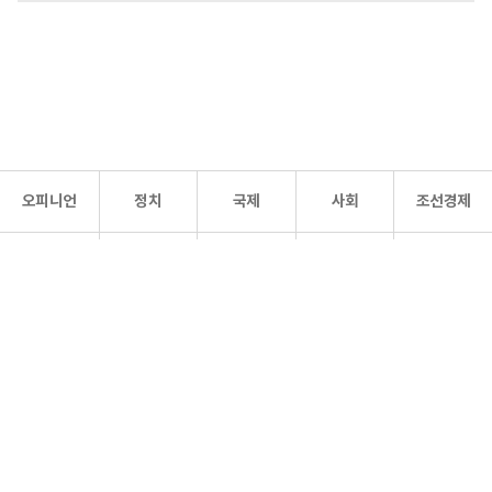
오피니언
정치
국제
사회
조선경제
문화·
조선
스포츠
건강
조선몰
연예
리더스
조선일보 공식 SNS
개인정보처리방침
사이트맵
Copyright 조선일보 All rights reserved. 무단 전재 및 재배포 금지.