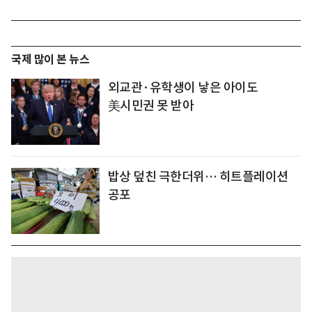
국제 많이 본 뉴스
외교관·유학생이 낳은 아이도
美시민권 못 받아
밥상 덮친 극한더위… 히트플레이션
공포