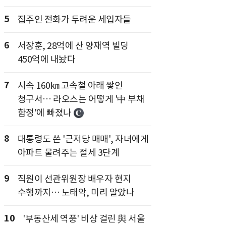
5
집주인 전화가 두려운 세입자들
6
서장훈, 28억에 산 양재역 빌딩
450억에 내놨다
7
시속 160㎞ 고속철 아래 쌓인
청구서… 라오스는 어떻게 '中 부채
함정'에 빠졌나
8
대통령도 쓴 '근저당 매매', 자녀에게
아파트 물려주는 절세 3단계
9
직원이 선관위원장 배우자 현지
수행까지… 노태악, 미리 알았나
10
'부동산세 역풍' 비상 걸린 與 서울