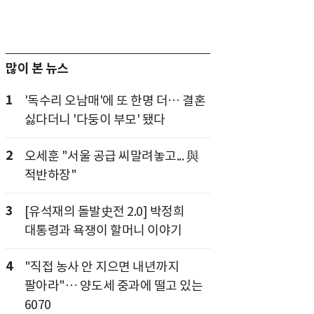
많이 본 뉴스
1
'독수리 오남매'에 또 한명 더… 결혼
싫다더니 '다둥이 부모' 됐다
2
오세훈 "서울 공급 씨말려놓고... 與
적반하장"
3
[유석재의 돌발史전 2.0] 박정희
대통령과 욕쟁이 할머니 이야기
4
"직접 농사 안 지으면 내년까지
팔아라"… 양도세 중과에 떨고 있는
6070