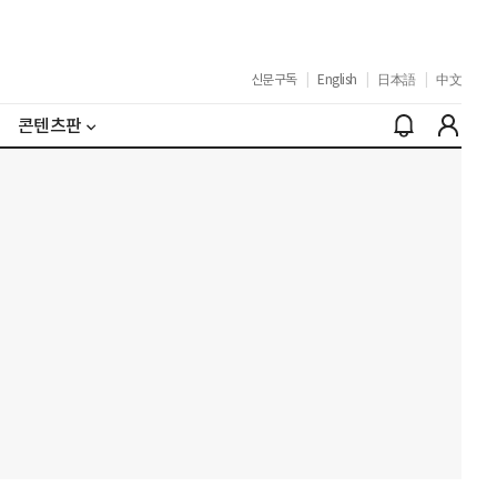
신문구독
|
English
|
日本語
|
中文
콘텐츠판