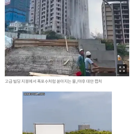
고급 빌딩 지붕에서 폭포수처럼 쏟아지는 물./야후 대만 캡처