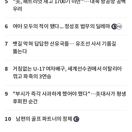
5
"美, 패트리엇 재고 1700기 미만"… 대북 방공망 공백
우려
6
여야 모두의 적이 됐다... 정성호 법무의 딜레마
7
뱃길 막혀 답답한 산유국들… 유조선 사서 기름길
뚫는다
8
거침없는 U-17 여자배구, 세계선수권에서 이탈리아
꺾고 파죽의 3연승
9
"부시가 즉각 사과하게 했어야 했다"…美대사가 평생
후회한 순간
10
남편의 골프 파트너의 정체