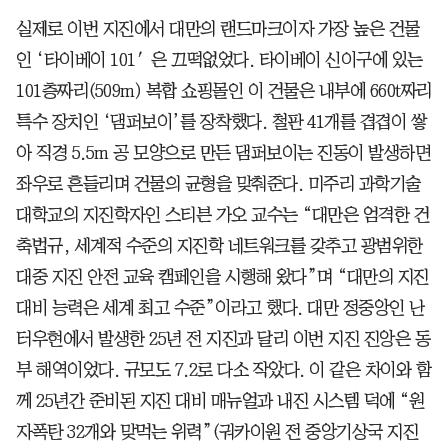
실제로 이번 지진에서 대만의 랜드마크이자 가장 높은 건물
인 ‘타이베이 101′은 끄떡없었다. 타이베이 신이구에 있는
101층짜리(509m) 복합 쇼핑몰인 이 건물은 내부에 660t짜리
특수 장치인 ‘댐퍼보이’를 장착했다. 철판 41개를 겹겹이 쌓
아 직경 5.5m 공 모양으로 만든 댐퍼보이는 진동이 발생하면
좌우로 흔들리며 건물의 균형을 맞춰준다. 미주리 과학기술
대학교의 지진학자인 스티븐 가오 교수는 “대만은 엄격한 건
축법규, 세계적 수준의 지진학 네트워크를 갖추고 광범위한
대중 지진 안전 교육 캠페인을 시행해 왔다”며 “대만의 지진
대비 능력은 세계 최고 수준”이라고 했다. 대만 정중앙인 난
터우현에서 발생한 25년 전 지진과 달리 이번 지진 진앙은 동
부 해역이었다. 규모도 7.2로 다소 작았다. 이 같은 차이와 함
께 25년간 준비된 지진 대비 매뉴얼과 내진 시스템 덕에 “원
자폭탄 32개와 맞먹는 위력”(궈카이원 전 중앙기상국 지진