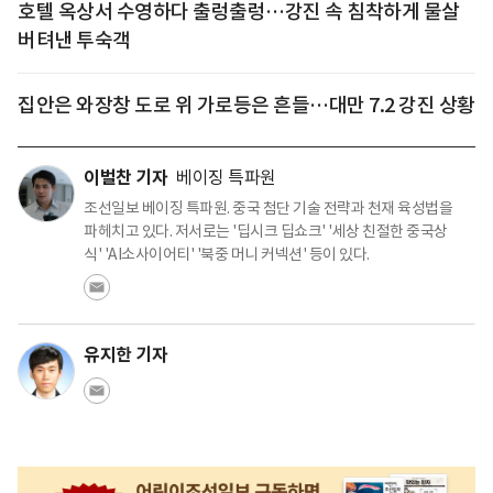
호텔 옥상서 수영하다 출렁출렁…강진 속 침착하게 물살
버텨낸 투숙객
집안은 와장창 도로 위 가로등은 흔들…대만 7.2 강진 상황
이벌찬 기자
베이징 특파원
조선일보 베이징 특파원. 중국 첨단 기술 전략과 천재 육성법을
파헤치고 있다. 저서로는 '딥시크 딥쇼크' '세상 친절한 중국상
식' 'AI소사이어티' '북중 머니 커넥션' 등이 있다.
유지한 기자