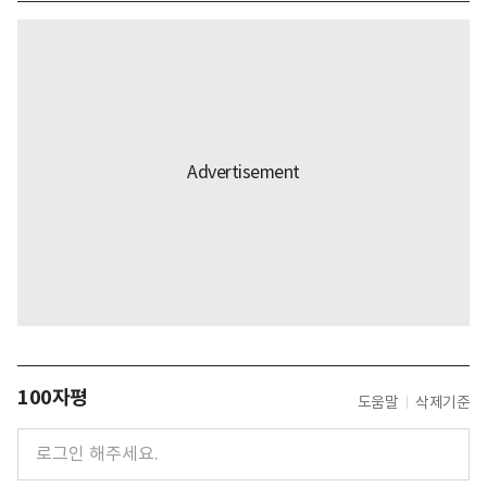
100자평
도움말
삭제기준