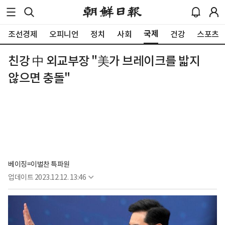
국제
조선경제
오피니언
정치
사회
건강
스포츠
친강 中 외교부장 "美가 브레이크를 밟지
않으면 충돌"
베이징=이벌찬 특파원
업데이트
2023.12.12. 13:46