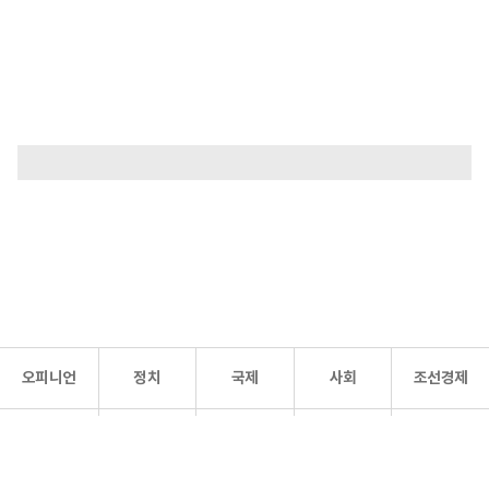
오피니언
정치
국제
사회
조선경제
문화·
조선
스포츠
건강
조선몰
연예
리더스