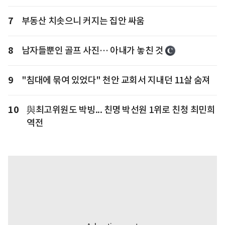
7
부동산 치솟으니 커지는 집안 싸움
8
남자들뿐인 골프 사진… 아내가 놓친 것
9
"침대에 묶여 있었다" 천안 교회서 지내던 11살 숨져
10
與최고위원도 박빙... 친명 박선원 1위로 친청 최민희
역전