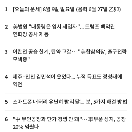
1
[오늘의 운세] 8월 9일 일요일 (음력 6월 27일 乙卯)
2
美법원 "대통령은 임시 세입자"... 트럼프 백악관
연회장 공사 제동
3
이란전 공습 한계, 탄약 고갈… "美합참의장, 출구전략
모색중"
4
제주·인천 김민석이 웃었다... 누적 득표도 정청래에
역전
5
스마트폰 배터리 유난히 빨리 닳는 분, 5가지 해결 방법
6
"中 무인공장과 단가 경쟁 안 돼"… 車부품 성지, 공장
20% 멈췄다