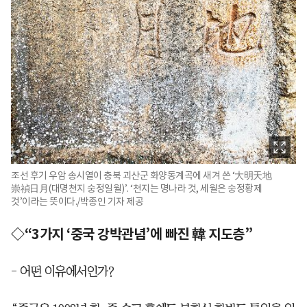
조선 후기 우암 송시열이 충북 괴산군 화양동계곡에 새겨 쓴 ‘大明天地
崇禎日月(대명천지 숭정일월)’. ‘천지는 명나라 것, 세월은 숭정황제
것’이라는 뜻이다./박종인 기자 제공
◇“3가지 ‘중국 강박관념’에 빠진 韓 지도층”
- 어떤 이유에서인가?