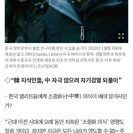
중국 정부로부터 불법 연구비를 받은 사실을 숨기다 2020년 1월말 FBI에
체포된 찰스 리버(Charles Lieber) 미국 하버드대 화학-생물화학과 학과장.
미국에서 중국과 연계돼 체포된 최초의 석학급 과학자로 중국 '샤프 파워'
공세의 희생자이다./조선일보DB
◇“韓 지식인들, 中 자극 않으려 자기검열 되풀이”
- 한국 엘리트들에게 소중화(小中華) 의식이 배여 있어서인
가?
“근대 이전 시대에 오래 동안 지속된 ‘소중화 의식’ 영향도
있을 것이다. 하지만 지금은 모든 나라가 양도할 수 없는 주