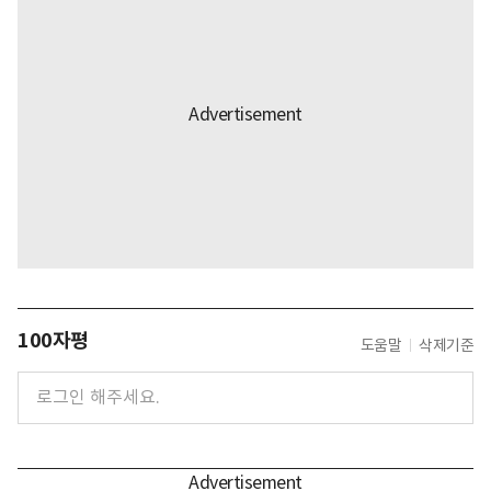
100자평
도움말
삭제기준