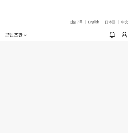
신문구독
|
English
|
日本語
|
中文
콘텐츠판