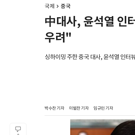
국제
중국
中대사, 윤석열 인터
우려"
싱하이밍 주한 중국 대사, 윤석열 인터뷰
박수찬 기자
이벌찬 기자
임규민 기자