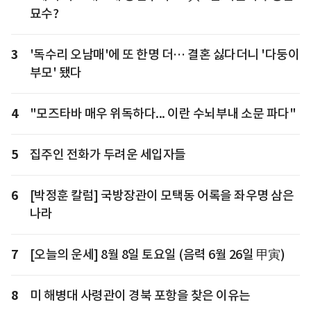
묘수?
3
'독수리 오남매'에 또 한명 더… 결혼 싫다더니 '다둥이
부모' 됐다
4
"모즈타바 매우 위독하다... 이란 수뇌부내 소문 파다"
5
집주인 전화가 두려운 세입자들
6
[박정훈 칼럼] 국방장관이 모택동 어록을 좌우명 삼은
나라
7
[오늘의 운세] 8월 8일 토요일 (음력 6월 26일 甲寅)
8
미 해병대 사령관이 경북 포항을 찾은 이유는