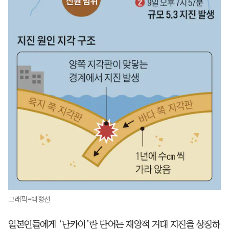
그래픽=백형선
일본인들에게 ‘난카이’란 단어는 재앙적 거대 지진을 상징하