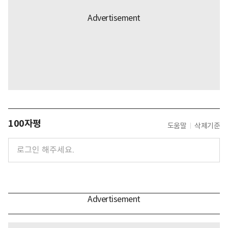
100자평
도움말
삭제기준