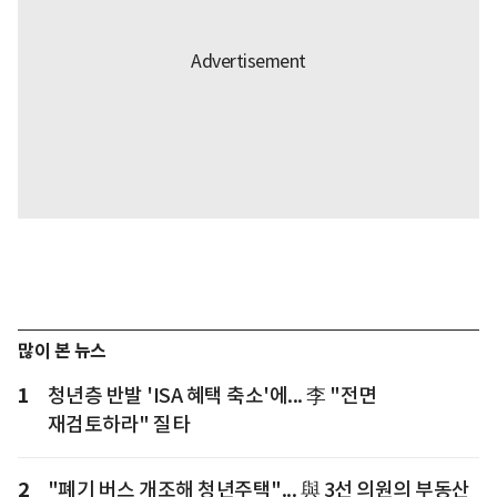
많이 본 뉴스
1
청년층 반발 'ISA 혜택 축소'에... 李 "전면
재검토하라" 질타
2
"폐기 버스 개조해 청년주택"... 與 3선 의원의 부동산