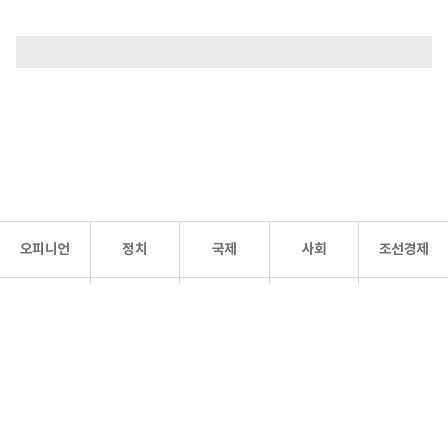
오피니언
정치
국제
사회
조선경제
문화·
조선
스포츠
건강
조선몰
연예
리더스
조선일보 공식 SNS