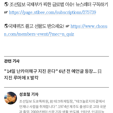
🌎 조선일보 국제부가 픽한 글로벌 이슈! 뉴스레터 구독하기
☞
https://page.stibee.com/subscriptions/275739
🌎국제퀴즈 풀고 선물도 받으세요! ☞
https://www.chosu
n.com/members-event/?mec=n_quiz
관련 기사
"14일 난카이해구 지진 온다" 6년 전 예언글 등장... 日
지진 루머에 X 발칵
성호철 기자
조선일보 도쿄특파원, 前 테크취재팀장, "테크놀로지의 곁에서
언제나 사람을 취재합니다". 1974년 제주도 출생으로 고대 국문
과 졸업. 2000년부터 신문 기자 생활. 반도체, 인터넷, 인공지능