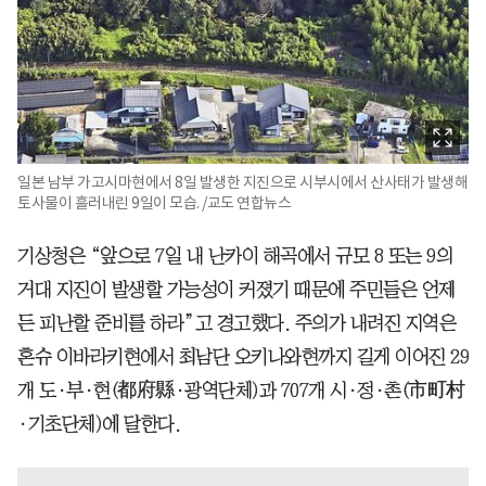
일본 남부 가고시마현에서 8일 발생한 지진으로 시부시에서 산사태가 발생해
토사물이 흘러내린 9일이 모습. /교도 연합뉴스
기상청은 “앞으로 7일 내 난카이 해곡에서 규모 8 또는 9의
거대 지진이 발생할 가능성이 커졌기 때문에 주민들은 언제
든 피난할 준비를 하라”고 경고했다. 주의가 내려진 지역은
혼슈 이바라키현에서 최남단 오키나와현까지 길게 이어진 29
개 도·부·현(都府縣·광역단체)과 707개 시·정·촌(市町村
·기초단체)에 달한다.