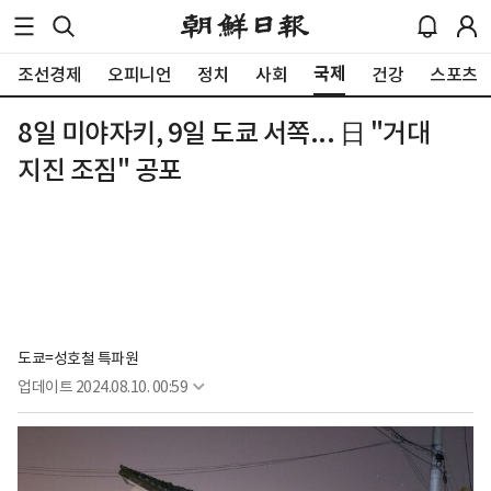
국제
조선경제
오피니언
정치
사회
건강
스포츠
8일 미야자키, 9일 도쿄 서쪽... 日 "거대
지진 조짐" 공포
도쿄=성호철 특파원
업데이트
2024.08.10. 00:59