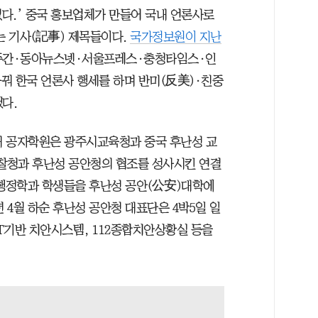
없다.’ 중국 홍보업체가 만들어 국내 언론사로
는 기사(記事) 제목들이다.
국가정보원이 지난
주간·동아뉴스넷·서울프레스·충청타임스·인
꿔 한국 언론사 행세를 하며 반미(反美)·친중
다.
호남대 공자학원은 광주시교육청과 중국 후난성 교
찰청과 후난성 공안청의 협조를 성사시킨 연결
경찰행정학과 학생들을 후난성 공안(公安)대학에
 4월 하순 후난성 공안청 대표단은 4박5일 일
T기반 치안시스템, 112종합치안상황실 등을