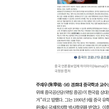
중국 언론홍보업체 하이마이(Haimai)가
국정원 캡처
주재우(朱宰佑·56) 경희대 중국학과 교수
위해 중국공산당(약칭 중공)이 한국을 상대
거”라고 말했다. 그는 1990년 9월 중국 
원에서 국제정치학 박사학위를 받았다. 이후