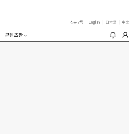
신문구독
|
English
|
日本語
|
中文
콘텐츠판