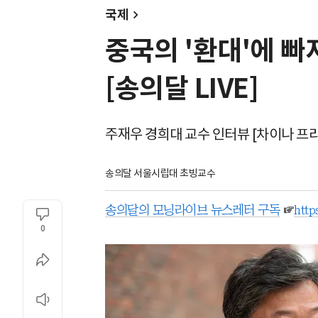
국제
중국의 '환대'에 
[송의달 LIVE]
주재우 경희대 교수 인터뷰 [차이나 프
송의달 서울시립대 초빙교수
송의달의 모닝라이브 뉴스레터 구독
☞
http
0