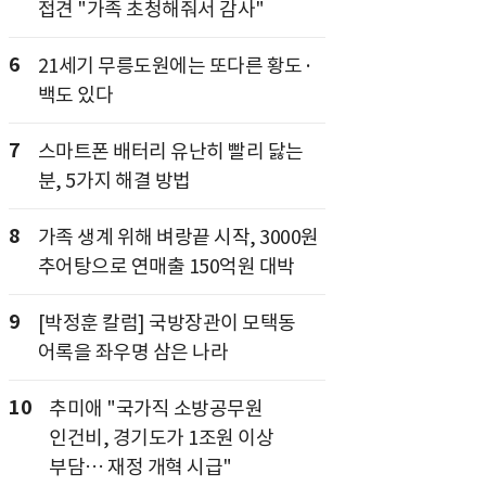
접견 "가족 초청해줘서 감사"
6
21세기 무릉도원에는 또다른 황도·
백도 있다
7
스마트폰 배터리 유난히 빨리 닳는
분, 5가지 해결 방법
8
가족 생계 위해 벼랑끝 시작, 3000원
추어탕으로 연매출 150억원 대박
9
[박정훈 칼럼] 국방장관이 모택동
어록을 좌우명 삼은 나라
10
추미애 "국가직 소방공무원
인건비, 경기도가 1조원 이상
부담… 재정 개혁 시급"