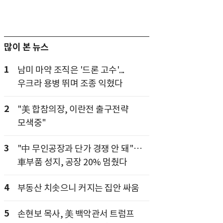
많이 본 뉴스
1
남미 마약 조직은 '드론 고수'...
우크라 용병 뛰며 조종 익혔다
2
"美 합참의장, 이란전 출구전략
모색중"
3
"中 무인공장과 단가 경쟁 안 돼"…
車부품 성지, 공장 20% 멈췄다
4
부동산 치솟으니 커지는 집안 싸움
5
손현보 목사, 美 백악관서 트럼프