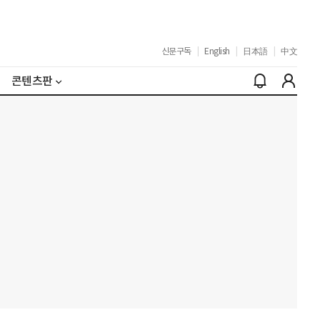
신문구독
|
English
|
日本語
|
中文
콘텐츠판