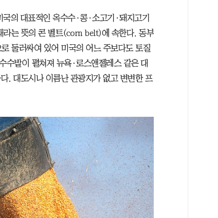
 미국의 대표적인 옥수수·콩·소고기·돼지고기
 뜻의 콘 벨트(corn belt)에 속한다. 동부
으로 둘러싸여 있어 미국의 어느 주보다도 토질
옥수수밭이 펼쳐져 뉴욕·로스앤젤레스 같은 대
다. 대도시나 이름난 관광지가 없고 변변한 프