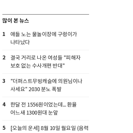
많이 본 뉴스
1
애들 노는 물놀이장에 구렁이가
나타났다
2
결국 거리로 나온 여성들 "피해자
보호 없는 수사개편 반대"
3
"더퍼스트무빙캐슬에 의원님이나
사세요" 2030 분노 폭발
4
한달 전 1556원이었는데... 환율
어느새 1300원대 눈앞
5
[오늘의 운세] 8월 10일 월요일 (음력