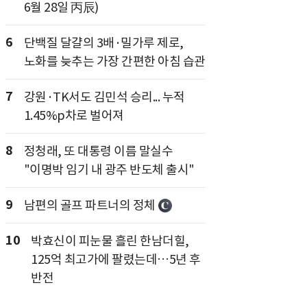
6월 28일 丙辰)
6
단백질 달걀의 3배·밀가루 제로,
노화를 늦추는 가장 간편한 아침 습관
7
강원·TK서도 김민석 승리... 누적
1.45%p차로 벌어져
8
정청래, 또 대통령 이름 말실수
"이명박 임기 내 광주 반도체 출시"
9
남편의 골프 파트너의 정체
10
박효신이 피눈물 흘린 한남더힐,
125억 최고가에 팔렸는데…5년 후
반전