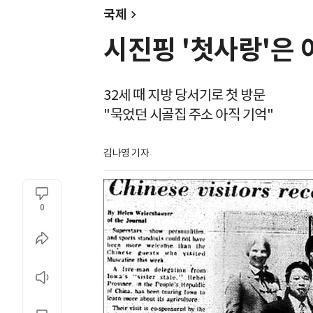
국제
시진핑 '첫사랑'은
32세 때 지방 당서기로 첫 방문
"묵었던 시골집 주소 아직 기억"
김나영 기자
0