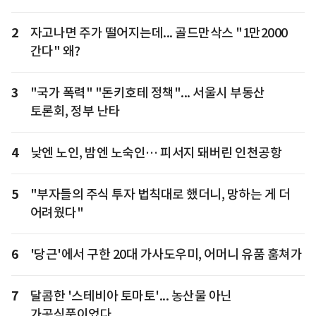
2
자고나면 주가 떨어지는데... 골드만삭스 "1만2000
간다" 왜?
3
"국가 폭력" "돈키호테 정책"... 서울시 부동산
토론회, 정부 난타
4
낮엔 노인, 밤엔 노숙인… 피서지 돼버린 인천공항
5
"부자들의 주식 투자 법칙대로 했더니, 망하는 게 더
어려웠다"
6
'당근'에서 구한 20대 가사도우미, 어머니 유품 훔쳐가
7
달콤한 '스테비아 토마토'... 농산물 아닌
가공식품이었다