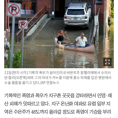
11일(현지 시각) 기록적 폭우가 쏟아진미국 버몬트주 몽펠리에에서 수의사
댄 켈리(오른쪽)씨와 그의 아내가 카누를 이용해 홍수 피해를 입은 병원에서
수술 물품을 옮기고 있다./AP 연합뉴스
기록적인 폭염과 폭우가 지구촌 곳곳을 강타하면서 인명·재
산 피해가 잇따르고 있다. 지구 온난화 여파로 유럽 일부 지
역은 수은주가 48도까지 올라갈 정도로 폭염이 기승을 부리