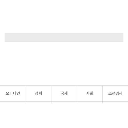
오피니언
정치
국제
사회
조선경제
문화·
조선
스포츠
건강
조선몰
연예
리더스