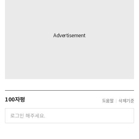
100자평
도움말
삭제기준