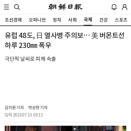
국제
조선경제
오피니언
정치
사회
건강
스포츠
유럽 48도, 日 열사병 주의보… 美 버몬트선
하루 230㎜ 폭우
극단적 날씨로 피해 속출
김지원 기자
박상현 기자
입력
2023.07.13. 03:11