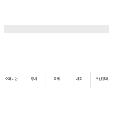
오피니언
정치
국제
사회
조선경제
문화·
조선
스포츠
건강
조선몰
연예
리더스
조선일보 공식 SNS