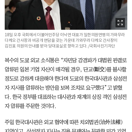
18일 오후 국회에서 더불어민주당 이낙연 대표가 일한의원연맹의 가와무라
다케오 간사장과 비공개 면담을 갖는 가운데 가와무라 다케오 간사장이
김진표 의원의 안내를 받아 당대표실로 향하고 있다. /국회사진기자단
복수의 도쿄 외교 소식통은 “자민당 강경파가 대법원 판결로
압류된 일본 기업 자산이 매각될 경우, 단교(斷交)를 불사할
정도로 강하게 대응해야 한다며 도쿄의 한국대사관과 삼성전
자 지사를 압류하는 방안을 보복 조치로 요구했다”고 밝혔
다. 한국 정부를 대표하는 대사관과 재계의 상징 격인 삼성전
자 압류를 주문한 것이다.
주일 한국대사관은 외교 협약에 따른 치외법권(治外法權)
지역이고, 삼성전자 지사는 징용 문제와는 무관한 민간 기업