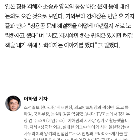
일본 징용 피해자 소송과 양국의 통상 마찰 문제 등에 대한
논의도 오간 것으로 보인다. 가와무라 간사장은 면담 후 기자
들과 만나 “징용공 문제 해결책을 어떻게 마련할지 서로 노
력하자고 했다”며 “서로 지켜야만 하는 원칙은 있지만 해결
책을 내기 위해 노력하자는 이야기를 했다”고 말했다.
이하원 기자
조선일보 한나라당 취재반장, 외교안보팀장과 워싱턴·도쿄 특
파원, 국제부장, 논설위원을 역임했습니다. TV조선에서 정치부
장 겸 '뉴스 9 (메인뉴스)' '이하원의 시사Q' 앵커로 활동했습니
다. 저서 <성공한 외교, 실패한 외교><레이와 시대 일본탐험><
사무라이와 양키의 퀀텀점프> <시진핑과 오바마> <세계를 알