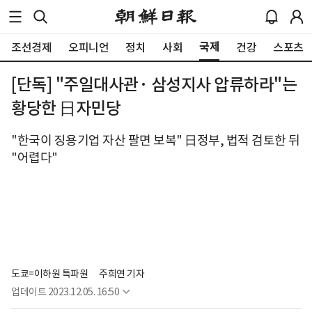
국제
조선경제
오피니언
정치
사회
건강
스포츠
[단독] "주일대사관· 삼성지사 압류하라"는
황당한 日자민당
"한국이 징용기업 자산 팔면 보복" 日정부, 법적 검토한 뒤
"어렵다"
도쿄=이하원 특파원
주희연 기자
업데이트
2023.12.05. 16:50