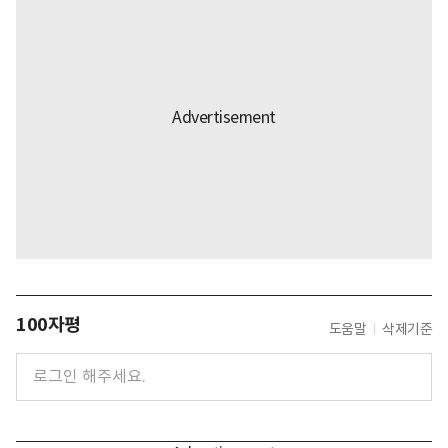
100자평
도움말
삭제기준