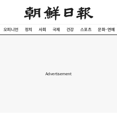
오피니언
정치
사회
국제
건강
스포츠
문화·연예