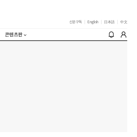
신문구독
|
English
|
日本語
|
中文
콘텐츠판