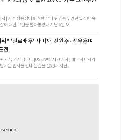
후 '제2의 삶' 진솔한 고민..."가수 그만두면
 기자] 가수 장윤정이 화려한 무대 뒤 감춰두었던 솔직한 속
삶에 대한 고민을 털어놓았다.지난 6일 오...
러워" '원로배우' 사미자, 전원주·선우용여
 도전
성된 리뷰 기사입니다.[OSEN=최지연 기자] 배우 사미자가
반가운 인사를 건네 눈길을 끌었다. 지난...