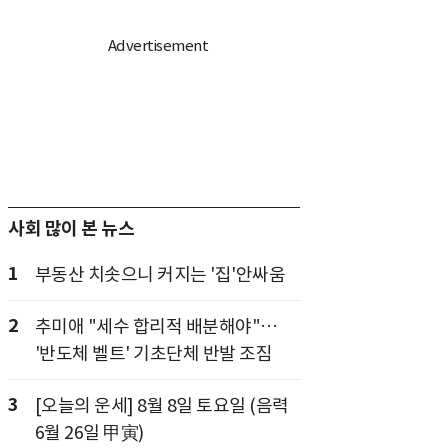
사회 많이 본 뉴스
1
부동산 치솟으니 커지는 '집'안싸움
2
추미애 "세수 합리적 배분해야"…
'반도체 벨트' 기초단체 반발 조짐
3
[오늘의 운세] 8월 8일 토요일 (음력
6월 26일 甲寅)