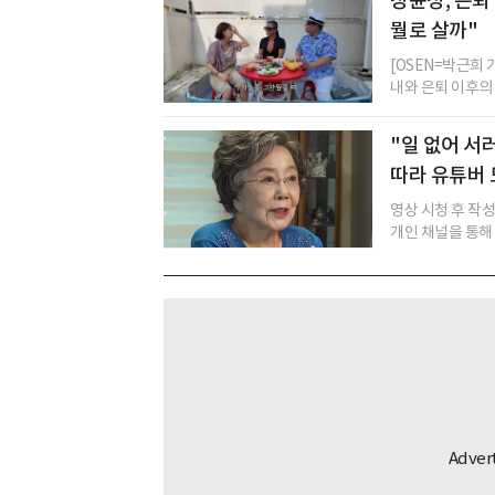
장윤정, 은퇴 
뭘로 살까"
[OSEN=박근희
내와 은퇴 이후의 
"일 없어 서
따라 유튜버
영상 시청 후 작
개인 채널을 통해 