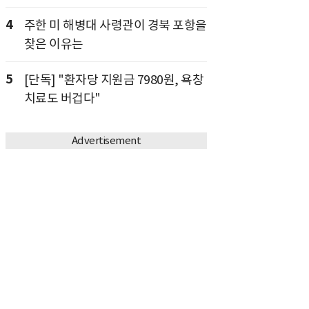
4
주한 미 해병대 사령관이 경북 포항을
찾은 이유는
5
[단독] "환자당 지원금 7980원, 욕창
치료도 버겁다"