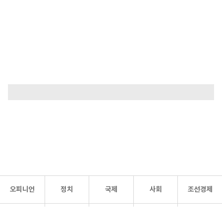
오피니언
정치
국제
사회
조선경제
문화·
조선
스포츠
건강
조선몰
연예
리더스