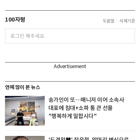
100자평
도움말
삭제기준
연예 많이 본 뉴스
송가인이 또…매니저 이어 소속사
대표에 침대+소파 통 큰 선물
"행복하게 일합시다"
'도경완♥' 장윤정, 앞머리 변신으로