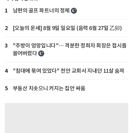
1
남편의 골프 파트너의 정체
2
[오늘의 운세] 8월 9일 일요일 (음력 6월 27일 乙卯)
3
"주방이 엉망입니다"… 격분한 정희자 회장은 접시를
쓸어버렸다
4
"침대에 묶여 있었다" 천안 교회서 지내던 11살 숨져
5
부동산 치솟으니 커지는 집안 싸움