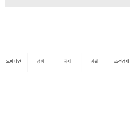
오피니언
정치
국제
사회
조선경제
문화·
조선
스포츠
건강
조선몰
연예
리더스
조선일보 공식 SNS
개인정보처리방침
사이트맵