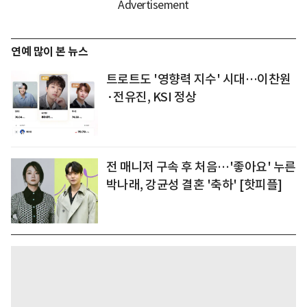
연예 많이 본 뉴스
트로트도 '영향력 지수' 시대…이찬원
·전유진, KSI 정상
전 매니저 구속 후 처음…'좋아요' 누른
박나래, 강균성 결혼 '축하' [핫피플]