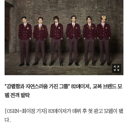
"강렬함과 자연스러움 가진 그룹" 82메이저, 교복 브랜드 모
델 전격 발탁
[OSEN=최이정 기자] 82메이저가 데뷔 후 첫 광고 모델이 됐
다.