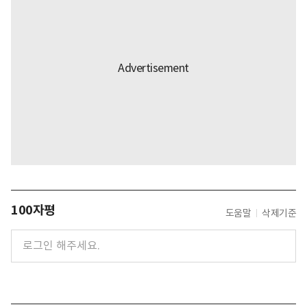
100자평
도움말
삭제기준