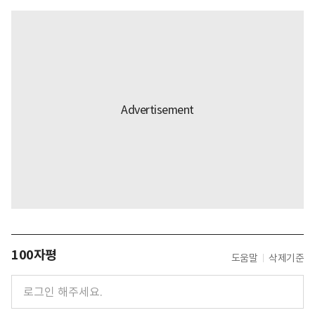
100자평
도움말
삭제기준