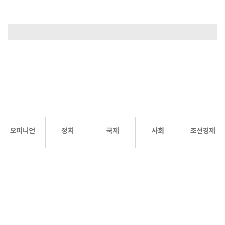
오피니언
정치
국제
사회
조선경제
문화·
조선
스포츠
건강
조선몰
연예
리더스
조선일보 공식 SNS