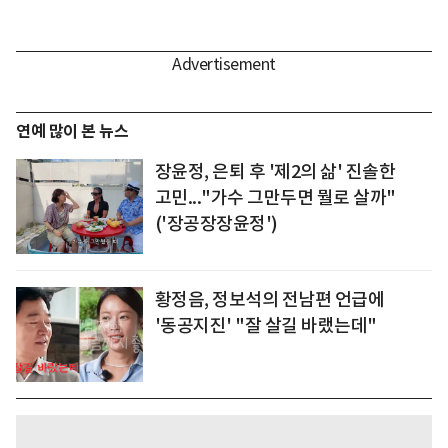
연예 많이 본 뉴스
장윤정, 은퇴 후 '제2의 삶' 진솔한
고민..."가수 그만두면 뭘로 살까"
('장공장장윤정')
황정음, 정보석의 전남편 언급에
'동공지진' "잘 살길 바랬는데"