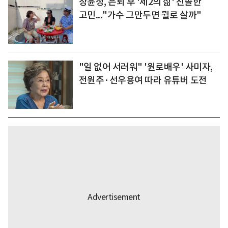
장윤정, 은퇴 후 '제2의 삶' 진솔한
고민..."가수 그만두면 뭘로 살까"
"일 없어 서러워" '원로배우' 사미자,
전원주·선우용여 따라 유튜버 도전