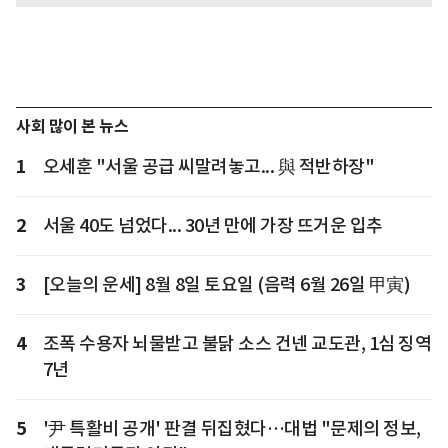
사회 많이 본 뉴스
1
오세훈 "서울 공급 씨말려놓고... 與 적반하장"
2
서울 40도 넘었다... 30년 만에 가장 뜨거운 입추
3
[오늘의 운세] 8월 8일 토요일 (음력 6월 26일 甲寅)
4
조폭 수용자 뇌물받고 불닭 소스 건넨 교도관, 1심 징역
7년
5
'尹 특활비 공개' 판결 뒤집혔다…대법 "문제의 정보,