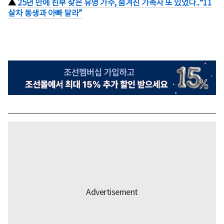
▲
25년 만에 친부 찾은 유명 가수, 숨겨진 가족사 또 있었다..“11
살차 동생과 아빠 달라”