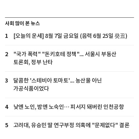
사회 많이 본 뉴스
1
[오늘의 운세] 8월 7일 금요일 (음력 6월 25일 癸丑)
2
"국가 폭력" "돈키호테 정책"... 서울시 부동산
토론회, 정부 난타
3
달콤한 '스테비아 토마토'... 농산물 아닌
가공식품이었다
4
낮엔 노인, 밤엔 노숙인… 피서지 돼버린 인천공항
5
고려대, 유승민 딸 연구부정 의혹에 "문제없다" 결론