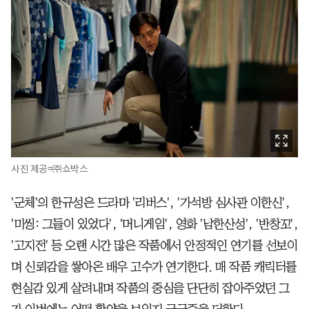
사진 제공=㈜쇼박스
'군체'의 한규성은 드라마 '리버스', '가석방 심사관 이한신',
'미씽: 그들이 있었다', '머니게임', 영화 '남한산성', '반창꼬',
'고지전' 등 오랜 시간 많은 작품에서 안정적인 연기를 선보이
며 신뢰감을 쌓아온 배우 고수가 연기한다. 매 작품 캐릭터를
현실감 있게 살려내며 작품의 중심을 단단히 잡아주었던 그