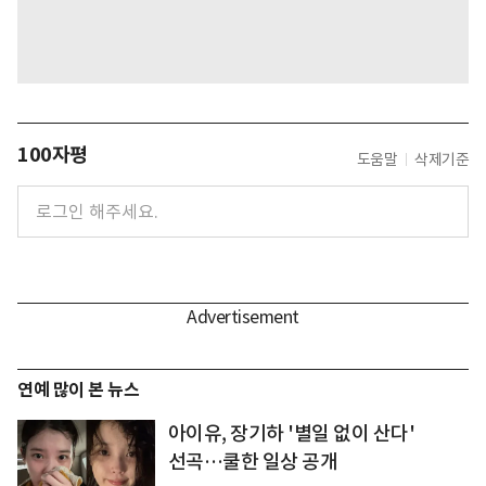
100자평
도움말
삭제기준
연예 많이 본 뉴스
아이유, 장기하 '별일 없이 산다'
선곡…쿨한 일상 공개