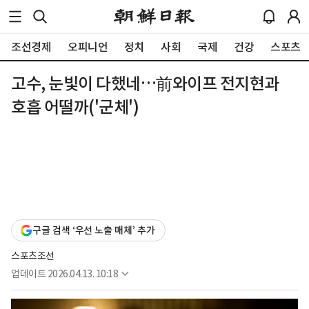
조선경제
오피니언
정치
사회
국제
건강
스포츠
고수, 눈빛이 다했네…前와이프 전지현과
호흡 어떨까('군체')
구글 검색 ‘우선 노출 매체’ 추가
스포츠조선
업데이트
2026.04.13. 10:18