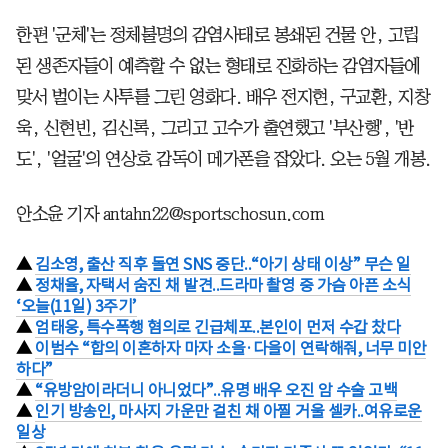
한편 '군체'는 정체불명의 감염사태로 봉쇄된 건물 안, 고립
된 생존자들이 예측할 수 없는 형태로 진화하는 감염자들에
맞서 벌이는 사투를 그린 영화다. 배우 전지현, 구교환, 지창
욱, 신현빈, 김신록, 그리고 고수가 출연했고 '부산행', '반
도', '얼굴'의 연상호 감독이 메가폰을 잡았다. 오는 5월 개봉.
안소윤 기자 antahn22@sportschosun.com
▲
김소영, 출산 직후 돌연 SNS 중단..“아기 상태 이상” 무슨 일
▲
정채율, 자택서 숨진 채 발견..드라마 촬영 중 가슴 아픈 소식
‘오늘(11일) 3주기’
▲
엄태웅, 특수폭행 혐의로 긴급체포..본인이 먼저 수갑 찼다
▲
이범수 “합의 이혼하자 마자 소을·다을이 연락해줘, 너무 미안
하다”
▲
“유방암이라더니 아니었다”..유명 배우 오진 암 수술 고백
▲
인기 방송인, 마사지 가운만 걸친 채 아찔 거울 셀카..여유로운
일상