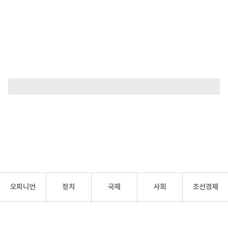
오피니언
정치
국제
사회
조선경제
문화·
조선
스포츠
건강
조선몰
연예
리더스