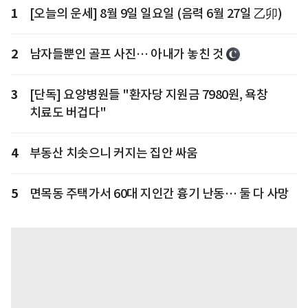
1
[오늘의 운세] 8월 9일 일요일 (음력 6월 27일 乙卯)
2
남자들뿐인 골프 사진… 아내가 놓친 것
3
[단독] 요양병원들 "환자당 지원금 7980원, 욕창
치료도 버겁다"
4
부동산 치솟으니 커지는 집안 싸움
5
면목동 주택가서 60대 지인간 흉기 난동… 둘 다 사망