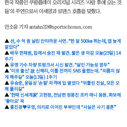
한국 작품인 쿠팡플레이 오리지널 시리즈 '사랑 후에 오는 것
들'의 주연으로서 이세영과 로맨스 호흡을 맞췄다.
안소윤 기자 antahn22@sportschosun.com
▲
션, 수 억 원 날린 안타까운 사연..“한 달 500㎞ 뛰는데, 앱 늦게
깔았다”
▲
배우 한채원, 집에서 숨진 채 발견..짧은 생 마감 오늘(25일) 14
주기
▲
유명 가수 차량 트렁크서 시신 발견..“살인 가능성 염두”
▲
'미코 출신' 故 신해리, 이틀 전까지 SNS 올렸는데..“외롭지 않
게 해주길” 오늘(13일) 1주기
▲
유승준, 윤일상 '손절' 저격에 입 열었다 “뒤틀린 진실, 모든 오
해 풀리길”
▲
'한때 신세계家' 고현정, 전남편 정용진 조카 애니 응원..화보에
'좋아요' 꾹
▲
홍진경♥우영, 의리로 이어진 부부인데 “사실은 사기 결혼”