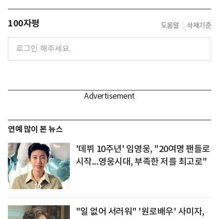
100자평
도움말
삭제기준
연예 많이 본 뉴스
'데뷔 10주년' 임영웅, "20여명 팬들로
시작...영웅시대, 부족한 저를 최고로"
"일 없어 서러워" '원로배우' 사미자,