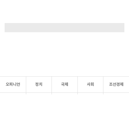
오피니언
정치
국제
사회
조선경제
문화·
조선
스포츠
건강
조선몰
연예
리더스
조선일보 공식 SNS