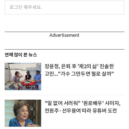
연예 많이 본 뉴스
장윤정, 은퇴 후 '제2의 삶' 진솔한
고민..."가수 그만두면 뭘로 살까"
"일 없어 서러워" '원로배우' 사미자,
전원주·선우용여 따라 유튜버 도전