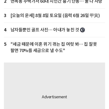
2
면목동 주택가서 60대 지인간 흉기 난동… 둘 다 사망
3
[오늘의 운세] 8월 8일 토요일 (음력 6월 26일 甲寅)
4
남자들뿐인 골프 사진… 아내가 놓친 것
5
"세금 때문에 이혼 위기 겪는 집 여럿 봐… 집 잘못
팔면 70%를 세금으로 낼 수도"