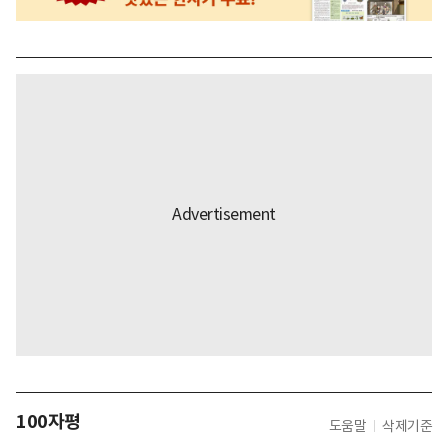
100자평
도움말
삭제기준