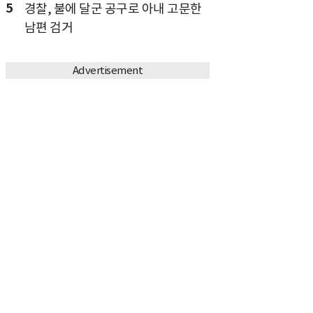
5
경찰, 불에 달군 공구로 아내 고문한
남편 검거