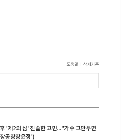
도움말
삭제기준
후 '제2의 삶' 진솔한 고민..."가수 그만두면
('장공장장윤정')