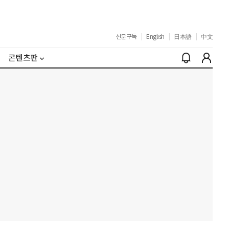
신문구독
|
English
|
日本語
|
中文
콘텐츠판