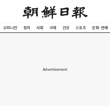
오피니언
정치
사회
국제
건강
스포츠
문화·연예