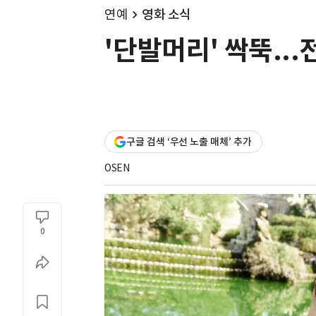
연예
영화 소식
'단발머리' 싹뚝..
구글 검색 ‘우선 노출 매체’ 추가
OSEN
0