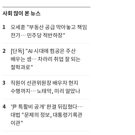
사회 많이 본 뉴스
1
오세훈 "부동산 공급 막아놓고 책임
전가… 민주당 적반하장"
2
[단독] "AI 시대에 컴공은 주산
배우는 셈… 차라리 취업 잘 되는
철학과로"
3
직원이 선관위원장 배우자 현지
수행까지… 노태악, 미리 알았나
4
'尹 특활비 공개' 판결 뒤집혔다…
대법 "문제의 정보, 대통령기록관
이관"