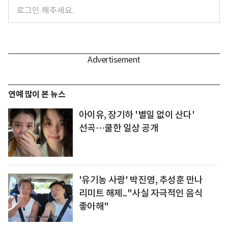
연예 많이 본 뉴스
아이유, 장기하 '별일 없이 산다'
선곡…쿨한 일상 공개
'유기농 사랑' 박진영, 추성훈 만나
리미트 해제.."사실 자극적인 음식
좋아해"