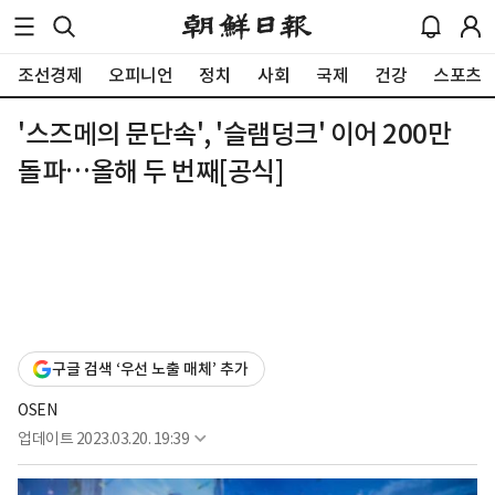
조선경제
오피니언
정치
사회
국제
건강
스포츠
'스즈메의 문단속', '슬램덩크' 이어 200만
돌파…올해 두 번째[공식]
구글 검색 ‘우선 노출 매체’ 추가
OSEN
업데이트
2023.03.20. 19:39