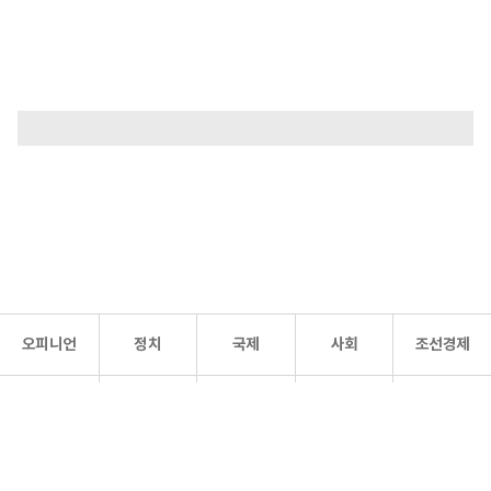
오피니언
정치
국제
사회
조선경제
문화·
조선
스포츠
건강
조선몰
연예
리더스
조선일보 공식 SNS