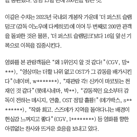
을 동원했다. 상영 13일 만에 200만을 넘은 것.
이같은 수치는 2023년 국내외 개봉작 가운데 '더 퍼스트 슬램
덩크'(감독 이노우에 다케히코)에 이어 두 번째로 200만 관객
을 돌파한 것은 물론, '더 퍼스트 슬램덩크'보다 16일 앞선 기
록으로 이목을 집중시킨다.
영화를 본 관람객들은 “왜 1위인지 알 것 같다!”(CGV, 망*
***), “영상미는 더할 나위 없고 OST가 그 감동을 배가시킨
다”(네이버, w*******), “재관람 각! 신카이 마코토는 천
재인 것 같다”(롯데시네마, 박**), “감동적인 요소부터 감
독이 전하는 메시지, 연출, OST 정말 훌륭!”(메가박스, s**
******), “작화 최고. 스즈메가 지역을 돌아다니는 배경이
현실감 느껴지고 좋다”(CGV, l********) 등 영화를 향한
아낌없는 찬사와 뜨거운 호응을 보내고 있다.