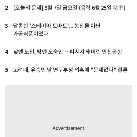
2
[오늘의 운세] 8월 7일 금요일 (음력 6월 25일 癸丑)
3
달콤한 '스테비아 토마토'... 농산물 아닌
가공식품이었다
4
낮엔 노인, 밤엔 노숙인… 피서지 돼버린 인천공항
5
고려대, 유승민 딸 연구부정 의혹에 "문제없다" 결론