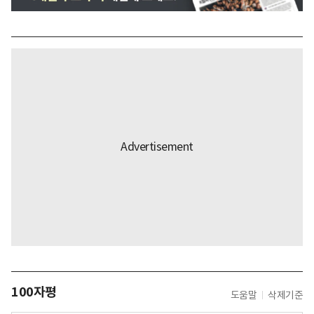
100자평
도움말
삭제기준