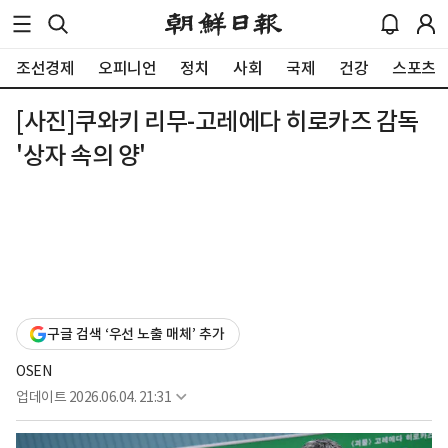
조선경제
오피니언
정치
사회
국제
건강
스포츠
[사진]쿠와키 리무-고레에다 히로카즈 감독
'상자 속의 양'
구글 검색 ‘우선 노출 매체’ 추가
OSEN
업데이트
2026.06.04. 21:31