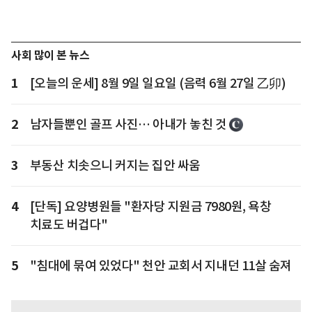
사회 많이 본 뉴스
1
[오늘의 운세] 8월 9일 일요일 (음력 6월 27일 乙卯)
2
남자들뿐인 골프 사진… 아내가 놓친 것
3
부동산 치솟으니 커지는 집안 싸움
4
[단독] 요양병원들 "환자당 지원금 7980원, 욕창
치료도 버겁다"
5
"침대에 묶여 있었다" 천안 교회서 지내던 11살 숨져