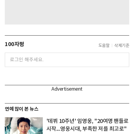
100자평
도움말
삭제기준
연예 많이 본 뉴스
'데뷔 10주년' 임영웅, "20여명 팬들로
시작...영웅시대, 부족한 저를 최고로"