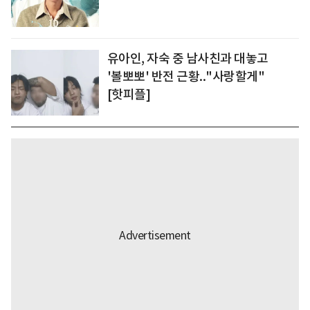
유아인, 자숙 중 남사친과 대놓고
'볼뽀뽀' 반전 근황.."사랑할게"
[핫피플]