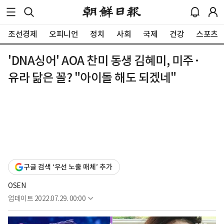
조선경제
오피니언
정치
사회
국제
건강
스포츠
'DNA싱어' AOA 찬미 동생 김혜미, 미주·
유라 닮은 꼴? "아이돌 해도 되겠네"
구글 검색 ‘우선 노출 매체’ 추가
OSEN
업데이트
2022.07.29. 00:00