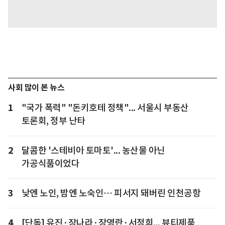
사회 많이 본 뉴스
1
"국가 폭력" "돈키호테 정책"... 서울시 부동산
토론회, 정부 난타
2
달콤한 '스테비아 토마토'... 농산물 아닌
가공식품이었다
3
낮엔 노인, 밤엔 노숙인… 피서지 돼버린 인천공항
4
[단독] 유진·장나라·장영란·서정희... 뷰티제품