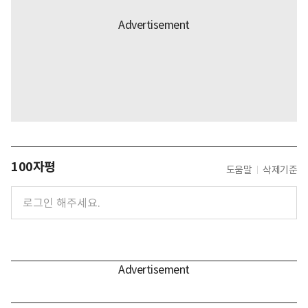
100자평
도움말
삭제기준