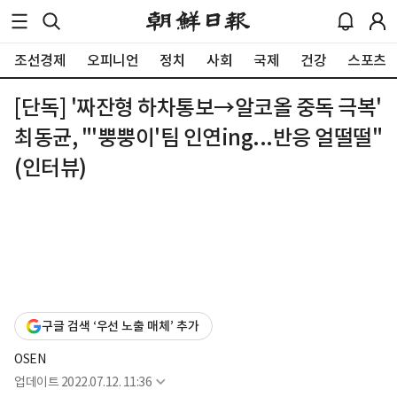
조선경제
오피니언
정치
사회
국제
건강
스포츠
[단독] '짜잔형 하차통보→알코올 중독 극복'
최동균, "'뿡뿡이'팀 인연ing...반응 얼떨떨"
(인터뷰)
구글 검색 ‘우선 노출 매체’ 추가
OSEN
업데이트
2022.07.12. 11:36