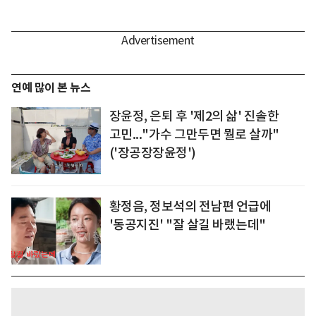
연예 많이 본 뉴스
장윤정, 은퇴 후 '제2의 삶' 진솔한
고민..."가수 그만두면 뭘로 살까"
('장공장장윤정')
황정음, 정보석의 전남편 언급에
'동공지진' "잘 살길 바랬는데"