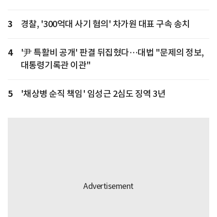
3
경찰, '300억대 사기 혐의' 차가원 대표 구속 송치
4
'尹 특활비 공개' 판결 뒤집혔다…대법 "문제의 정보,
대통령기록관 이관"
5
'채상병 순직 책임' 임성근 2심도 징역 3년