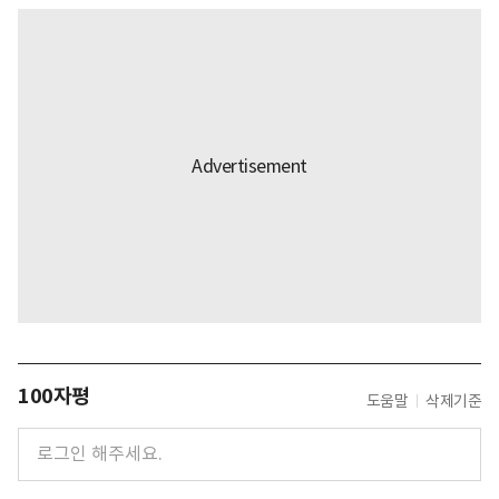
100자평
도움말
삭제기준