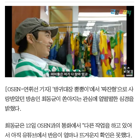
[OSEN=연휘선 기자] '방귀대장 뿡뿡이'에서 '짜잔형'으로 사
랑받았던 방송인 최동균이 쏟아지는 관심에 얼떨떨한 심경을
밝혔다.
최동균은 12일 OSEN과의 통화에서 "다른 작업을 하고 있어
서 아직 유튜브에서 반응이 얼마나 뜨거운지 확인은 못했다.