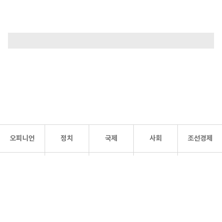
오피니언
정치
국제
사회
조선경제
문화·
조선
스포츠
건강
조선몰
연예
리더스
조선일보 공식 SNS