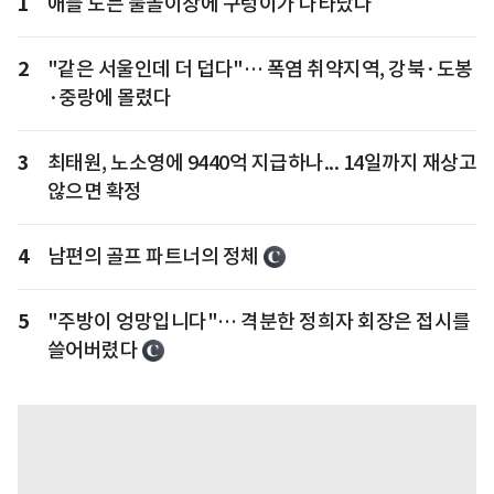
1
애들 노는 물놀이장에 구렁이가 나타났다
2
"같은 서울인데 더 덥다"… 폭염 취약지역, 강북·도봉
·중랑에 몰렸다
3
최태원, 노소영에 9440억 지급하나... 14일까지 재상고
않으면 확정
4
남편의 골프 파트너의 정체
5
"주방이 엉망입니다"… 격분한 정희자 회장은 접시를
쓸어버렸다