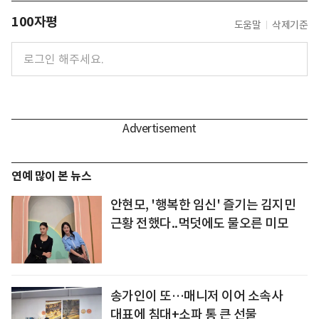
100자평
도움말
삭제기준
연예 많이 본 뉴스
안현모, '행복한 임신' 즐기는 김지민
근황 전했다..먹덧에도 물오른 미모
송가인이 또…매니저 이어 소속사
대표에 침대+소파 통 큰 선물