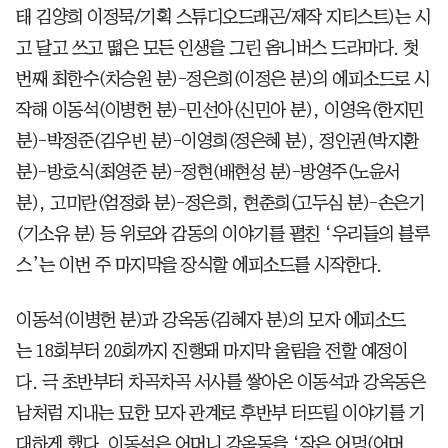
태 김양희 이정묵/기획 스튜디오드래곤/제작 지티스트)는 시
고 달고 쓰고 떫은 모든 인생을 그린 옴니버스 드라마다. 첫
번째 최한수(차승원 분)-정은희(이정은 분)의 에피소드로 시
작해 이동석(이병헌 분)-민선아(신민아 분), 이영옥(한지민
분)-박정준(김우빈 분)-이영희(정은혜 분), 정인권(박지환
분)-방호식(최영준 분)-정현(배현성 분)-방영주(노윤서
분), 고미란(엄정화 분)-정은희, 현춘희(고두심 분)-손은기
(기소유 분) 등 위로와 감동의 이야기를 펼친 ‘우리들의 블루
스’는 이번 주 마지막을 장식할 에피소드를 시작한다.
이동석(이병헌 분)과 강옥동(김혜자 분)의 모자 에피소드
는 18회부터 20회까지 진행돼 마지막 울림을 전할 예정이
다. 극 초반부터 차곡차곡 서사를 쌓아온 이동석과 강옥동은
남처럼 지내는 묘한 모자 관계로 후반부 터뜨릴 이야기를 기
대하게 했다. 이동석은 어머니 강옥동을 ‘작은 어멍(어머