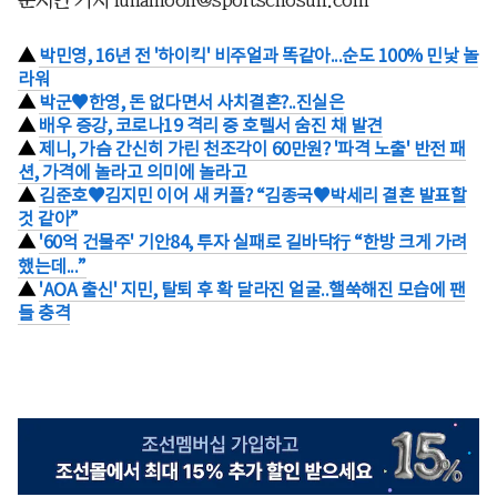
▲
박민영, 16년 전 '하이킥' 비주얼과 똑같아...순도 100% 민낯 놀
라워
▲
박군♥한영, 돈 없다면서 사치결혼?..진실은
▲
배우 증강, 코로나19 격리 중 호텔서 숨진 채 발견
▲
제니, 가슴 간신히 가린 천조각이 60만원? '파격 노출' 반전 패
션, 가격에 놀라고 의미에 놀라고
▲
김준호♥김지민 이어 새 커플? “김종국♥박세리 결혼 발표할
것 같아”
▲
'60억 건물주' 기안84, 투자 실패로 길바닥行 “한방 크게 가려
했는데...”
▲
'AOA 출신' 지민, 탈퇴 후 확 달라진 얼굴..핼쑥해진 모습에 팬
들 충격