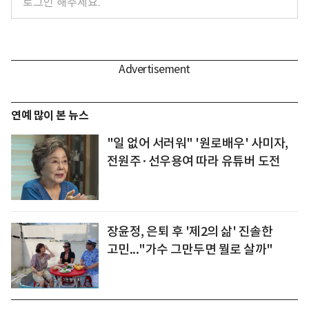
연예 많이 본 뉴스
"일 없어 서러워" '원로배우' 사미자,
전원주·선우용여 따라 유튜버 도전
장윤정, 은퇴 후 '제2의 삶' 진솔한
고민..."가수 그만두면 뭘로 살까"