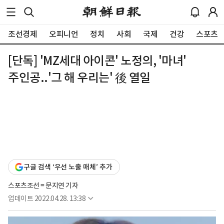
조선경제
오피니언
정치
사회
국제
건강
스포츠
[단독] 'MZ세대 아이콘' 노정의, '마녀'
주인공..'그 해 우리는' 後 열일
구글 검색 ‘우선 노출 매체’ 추가
스포츠조선 = 문지연 기자
업데이트
2022.04.28. 13:38