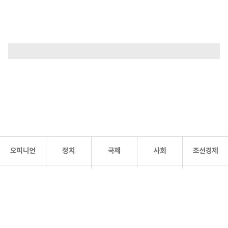
오피니언
정치
국제
사회
조선경제
문화·
조선
스포츠
건강
조선몰
연예
리더스
조선일보 공식 SNS