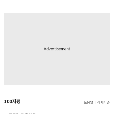
100자평
도움말
삭제기준