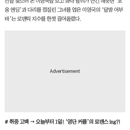
신을 찾으러 온 이영국을 보고 와락 달려가 안긴 애틋한 ‘포
옹 엔딩’과 다리를 접질린 그녀를 업은 이영국의 ‘달밤 어부
바’는 로맨틱 지수를 한껏 끌어올렸다.
# 취중 고백 → 오늘부터 1일! ‘영단 커플’의 로맨스 ing?!