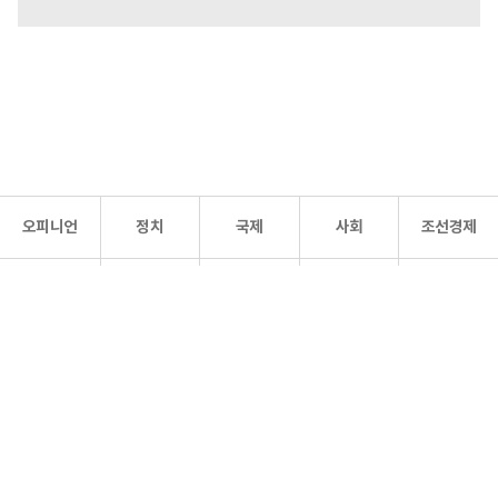
오피니언
정치
국제
사회
조선경제
문화·
조선
스포츠
건강
조선몰
연예
리더스
조선일보 공식 SNS
개인정보처리방침
사이트맵