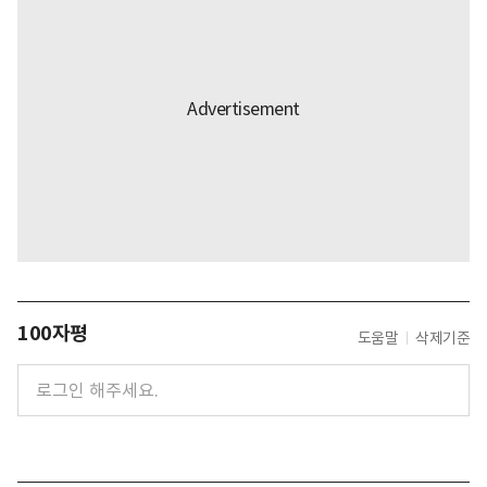
100자평
도움말
삭제기준