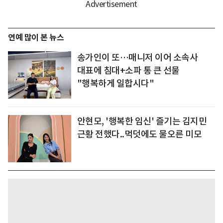
연예 많이 본 뉴스
송가인이 또…매니저 이어 소속사
대표에 침대+소파 통 큰 선물
"행복하게 일합시다"
안현모, '행복한 임신' 즐기는 김지민
근황 전했다..먹덧에도 물오른 미모