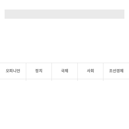
오피니언
정치
국제
사회
조선경제
문화·
조선
스포츠
건강
조선몰
연예
리더스
조선일보 공식 SNS