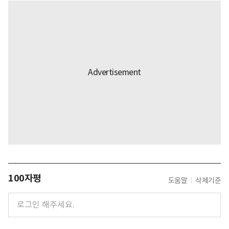
100자평
도움말
삭제기준