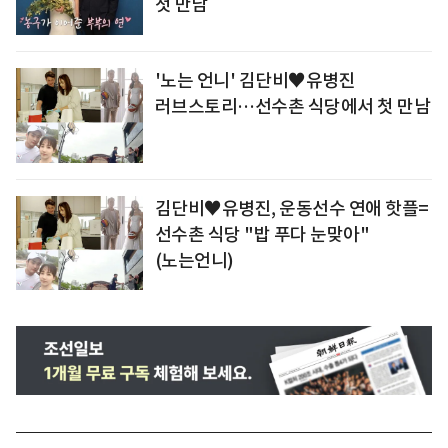
첫 만남
'노는 언니' 김단비♥유병진
러브스토리…선수촌 식당에서 첫 만남
김단비♥유병진, 운동선수 연애 핫플=
선수촌 식당 "밥 푸다 눈맞아"
(노는언니)