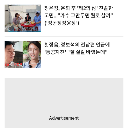
장윤정, 은퇴 후 '제2의 삶' 진솔한
고민..."가수 그만두면 뭘로 살까"
('장공장장윤정')
황정음, 정보석의 전남편 언급에
'동공지진' "잘 살길 바랬는데"