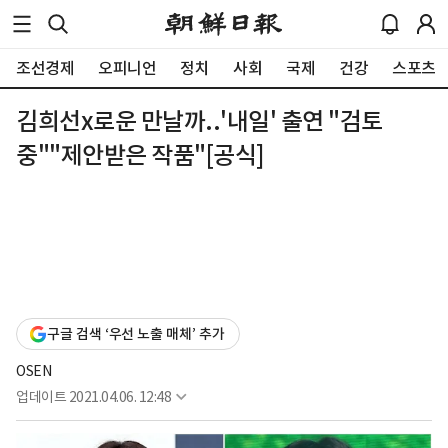
조선경제
오피니언
정치
사회
국제
건강
스포츠
김희선x로운 만날까..'내일' 출연 "검토
중""제안받은 작품"[공식]
구글 검색 ‘우선 노출 매체’ 추가
OSEN
업데이트
2021.04.06. 12:48