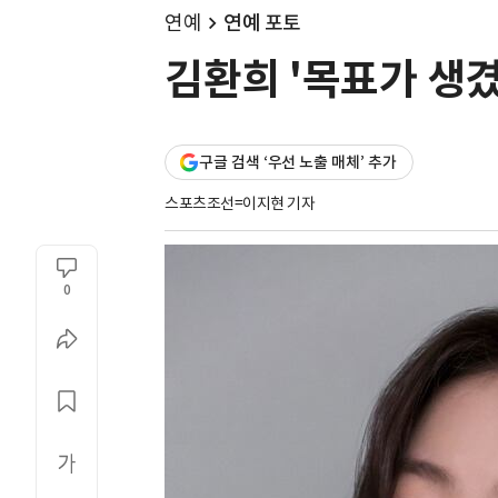
연예
연예 포토
김환희 '목표가 생겼
구글 검색 ‘우선 노출 매체’ 추가
스포츠조선=이지현 기자
0