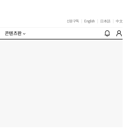
신문구독
|
English
|
日本語
|
中文
콘텐츠판