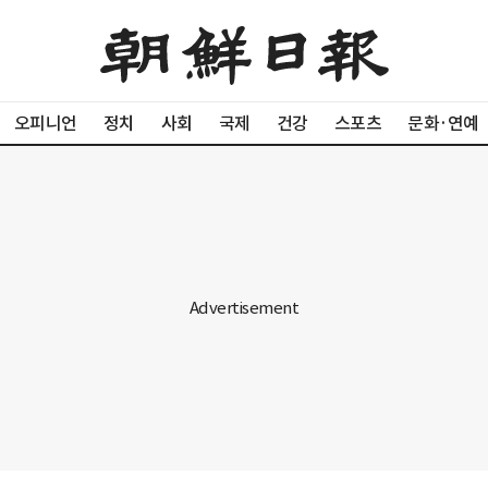
오피니언
정치
사회
국제
건강
스포츠
문화·연예