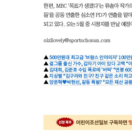
한편, MBC '목표가 생겼다'는 류솔아 작가
들'을 공동 연출한 심소연 PD가 연출을 맡
되고 있다. 오는 5월 중 시청자를 만날 예정
olzllovely@sportschosun.com
▲
500만원대 최고급 '브람스 안마의자' 100만
▲
걸그룹 출신 가수, 갑자기 아이 있다 고백 “아
▲
김대희, 김준호 수입 폭로에 '버럭' “연봉 60
▲
지상렬 “김구라와 친구? 친구 같은 소리 하고
▲
양준혁♥박현선, 갈등 폭발? “모든 재산 공