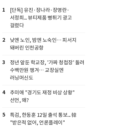
1
[단독] 유진·장나라·장영란·
서정희... 뷰티제품 뻥튀기 광고
걸렸다
2
낮엔 노인, 밤엔 노숙인… 피서지
돼버린 인천공항
3
정년 앞둔 학교장, '가짜 청첩장' 돌려
수백만원 챙겨… 교장실엔
러닝머신도
4
추미애 "경기도 재정 비상 상황"
선언, 왜?
5
특검, 한동훈 12일 출석 통보... 韓
"받은적 없어, 언론플레이"