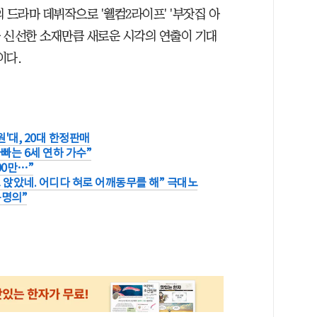
의 드라마 데뷔작으로 '웰컴2라이프' '부잣집 아
아 신선한 소재만큼 새로운 시각의 연출이 기대
이다.
원'대, 20대 한정판매
빠는 6세 연하 가수”
00만…”
 앉았네. 어디다 혀로 어깨동무를 해” 극대노
동명의”